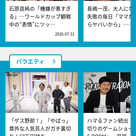
石原良純の「機嫌が悪すぎ
長嶋一茂、大人にな
る」…ワールドカップ観戦
失敗の毎日「ママが
中の“表情”にツッ…
らヤバいから」……
2026.07.31
2
バラエティ
「ゲス野郎！」「やばっ」
ハマるファン続出！
意外な人気芸人がガチ裏切
切りのゲームショー『