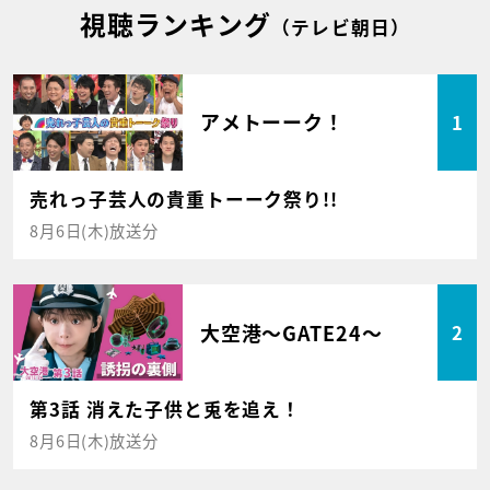
視聴ランキング
（テレビ朝日）
アメトーーク！
1
売れっ子芸人の貴重トーーク祭り!!
8月6日(木)放送分
大空港～GATE24～
2
第3話 消えた子供と兎を追え！
8月6日(木)放送分