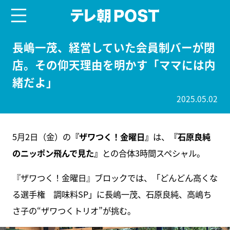
menu
テレ朝POST
長嶋一茂、経営していた会員制バーが閉
店。その仰天理由を明かす「ママには内
緒だよ」
2025.05.02
5月2日（金）の
『ザワつく！金曜日』
は、
『石原良純
のニッポン飛んで見た』
との合体3時間スペシャル。
『ザワつく！金曜日』ブロックでは、「どんどん高くな
る選手権 調味料SP」に長嶋一茂、石原良純、高嶋ち
さ子の“ザワつくトリオ”が挑む。