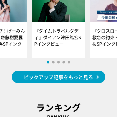
ブ！げーみん
『タイムトラベルダデ
『クロスロー
E齋藤樹愛羅
ィ』ダイアン津田篤宏S
救急の約束
香SPインタ
Pインタビュー
桜SPイ
ピックアップ記事をもっと見る
ランキング
RANKING