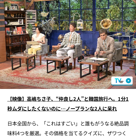
【映像】高嶋ちさ子、“仲良し2人”と韓国旅行へ。1分1
秒ムダにしたくないのに…ノープランな2人に呆れ
日本全国から、「これはすごい」と誰もがうなる絶品調
味料4つを厳選。その価格を当てるクイズに、ザワつく