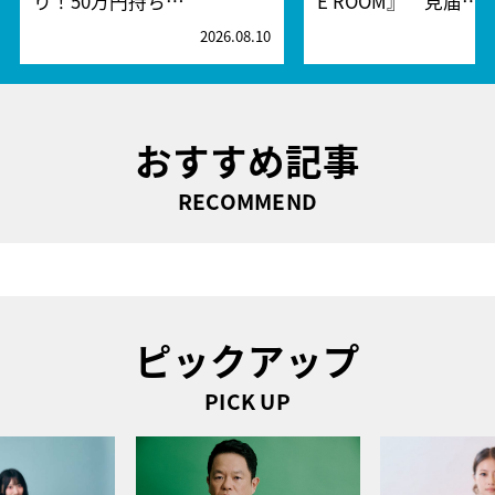
り！50万円持ち…
E ROOM』 見届…
2026.08.10
2
おすすめ記事
RECOMMEND
ピックアップ
PICK UP