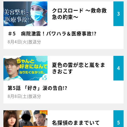
クロスロード ～救命救
3
急の約束～
＃5 病院激震！パワハラ＆医療事故!?
8月4日(火)放送分
夏色の雲が恋と嵐をま
4
きおこす
第5話 「好き」涙の告白!?
8月8日(土)放送分
名探偵のままでいて
5