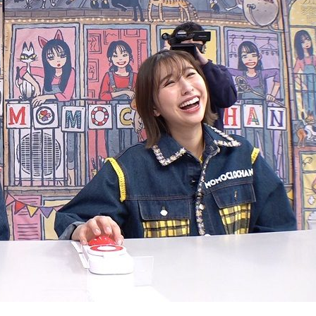
『アイ＝ラブ！げーみん
E齋藤樹愛羅＆佐々木舞
ビュー