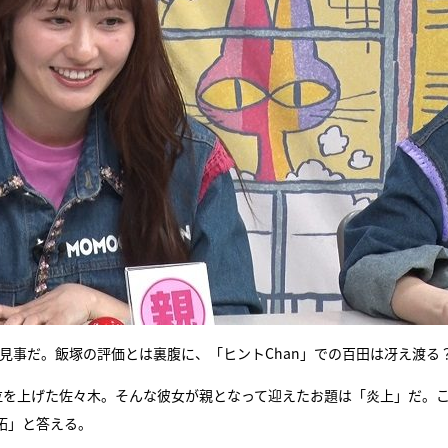
は見事だ。飯塚の評価とは裏腹に、「ヒントChan」での百田は冴え渡る
位を上げた佐々木。そんな彼女が親となって迎えたお題は「炎上」だ。
拓」と答える。