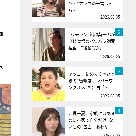
も…“マツコの一言”か
ら…
2026.08.05
2
加
“ベテラン”船越英一郎が
クビ覚悟のパワハラ謝罪
拒否！“後輩”だけ…
2026.08.05
ネ
3
マツコ、初めて食べたと
きの“衝撃度ナンバーワ
ングルメ”を告白「…
2026.08.05
4
若槻千夏、家族にはある
のに…家で自分だけ“な
いもの”告白 あわや…
2026.08.05