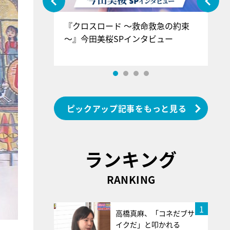
ぐ』＝LOV
『クロスロード ～救命救急の約束
『
香SPインタ
～』今田美桜SPインタビュー
ロ
ン
ピックアップ記事をもっと見る
ランキング
RANKING
1
高橋真麻、「コネだブサ
イクだ」と叩かれる