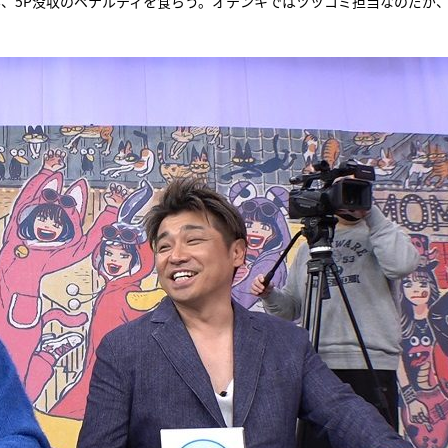
、5P没収のペナルティを食らう。オテンキではツッコミ担当なのだが