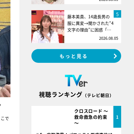
5
藤本美貴、14歳長男の
服に異変→聞かされた“4
文字の理由”に困惑「…
2026.08.05
もっと見る
視聴ランキング
（テレビ朝日）
？
クロスロード ～
救命救急の約束
1
ここで
～