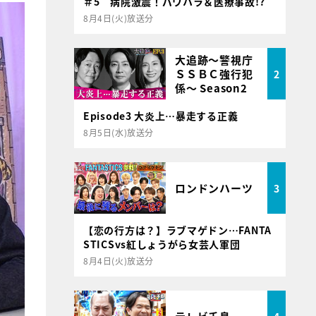
＃5 病院激震！パワハラ＆医療事故!?
8月4日(火)放送分
大追跡～警視庁
ＳＳＢＣ強行犯
2
係～ Season2
Episode3 大炎上…暴走する正義
8月5日(水)放送分
ロンドンハーツ
3
【恋の行方は？】ラブマゲドン…FANTA
STICSvs紅しょうがら女芸人軍団
8月4日(火)放送分