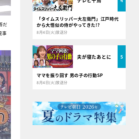
テレビ千鳥
4
「タイムスリッパー大左衛門」江戸時代
答だ
から大悟似の侍がやってきた!?
8月4日(火)放送分
見事
夫が寝たあとに
5
ママを振り回す 男の子の行動SP
8月4日(火)放送分