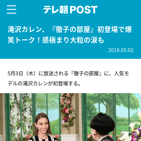
menu
テレ朝POST
滝沢カレン、『徹子の部屋』初登場で爆
笑トーク！感極まり大粒の涙も
2018.05.02
5月3日（木）に放送される『徹子の部屋』に、人気モ
デルの滝沢カレンが初登場する。