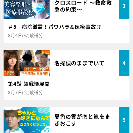
クロスロード ～救命救
3
急の約束～
＃5 病院激震！パワハラ＆医療事故!?
8月4日(火)放送分
名探偵のままでいて
4
第4話 超戦慄展開
8月7日(金)放送分
夏色の雲が恋と嵐をま
5
きおこす