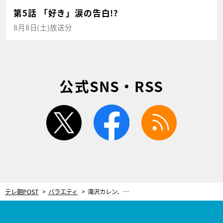
第5話 「好き」涙の告白!?
8月8日(土)放送分
公式SNS・RSS
twitter
facebook
rss
テレ朝POST
バラエティ
滝沢カレン、『徹子の部屋』初登場で爆笑トーク！感極まり大粒の涙も