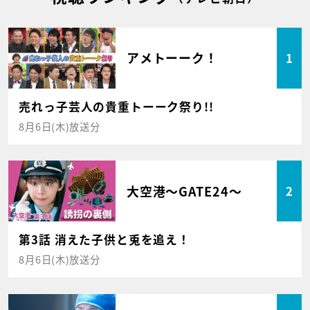
アメトーーク！
1
売れっ子芸人の貴重トーーク祭り!!
8月6日(木)放送分
大空港～GATE24～
2
第3話 消えた子供と兎を追え！
8月6日(木)放送分