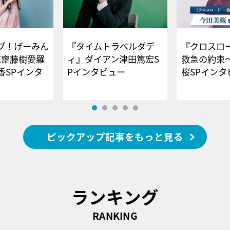
ブ！げーみん
『タイムトラベルダデ
『クロスロー
E齋藤樹愛羅
ィ』ダイアン津田篤宏S
救急の約束
香SPインタ
Pインタビュー
桜SPイ
ピックアップ記事をもっと見る
ランキング
RANKING