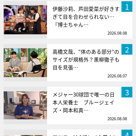
1
伊藤沙莉、芦田愛菜が好きす
ぎて目を合わせられない…
『博士ちゃん…
2026.08.08
2
高橋文哉、“体のある部分”の
サイズが規格外？黒柳徹子も
目を見張…
2026.08.07
3
メジャー30球団で唯一の日
本人栄養士 ブルージェイ
ズ・岡本和真…
2026.08.08
4