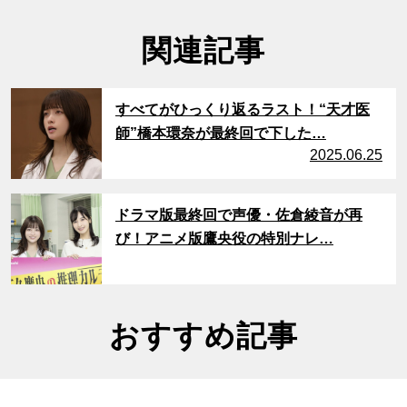
関連記事
サムネイル
すべてがひっくり返るラスト！“天才医
師”橋本環奈が最終回で下した…
2025.06.25
サムネイル
ドラマ版最終回で声優・佐倉綾音が再
び！アニメ版鷹央役の特別ナレ…
おすすめ記事