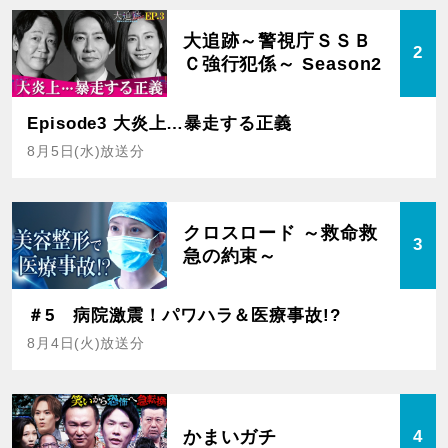
大追跡～警視庁ＳＳＢ
2
Ｃ強行犯係～ Season2
Episode3 大炎上…暴走する正義
8月5日(水)放送分
クロスロード ～救命救
3
急の約束～
＃5 病院激震！パワハラ＆医療事故!?
8月4日(火)放送分
かまいガチ
4