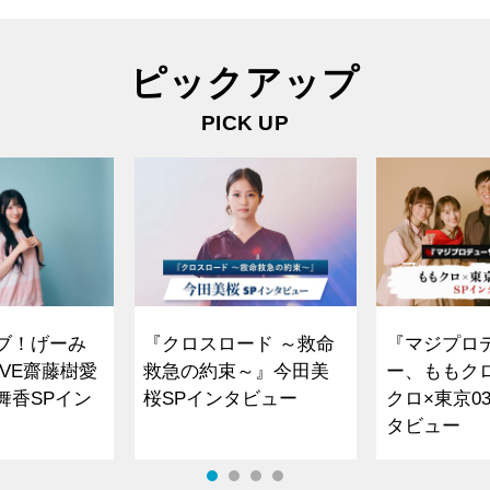
ピックアップ
PICK UP
ブ！げーみ
『クロスロード ～救命
『マジプロ
VE齋藤樹愛
救急の約束～』今田美
ー、ももク
舞香SPイン
桜SPインタビュー
クロ×東京0
タビュー