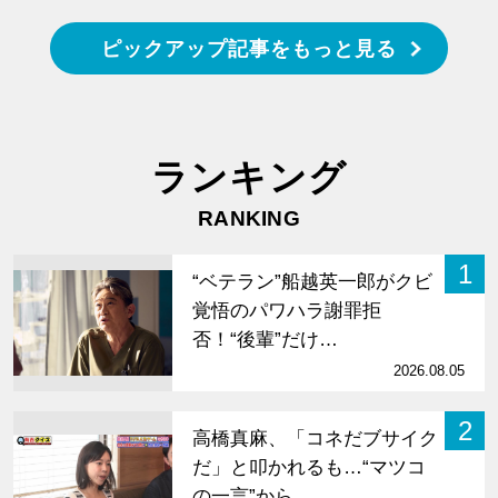
ピックアップ記事をもっと見る
ランキング
RANKING
1
“ベテラン”船越英一郎がクビ
覚悟のパワハラ謝罪拒
否！“後輩”だけ…
2026.08.05
2
高橋真麻、「コネだブサイク
だ」と叩かれるも…“マツコ
の一言”から…