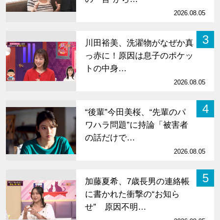
2026.08.05
3
川田裕美、洗濯物がなぜか真
っ赤に！原因は息子のポケッ
トの中身…
2026.08.05
4
“後輩”今田美桜、“先輩のパ
ワハラ問題”に持論「被害者
の話だけで…
2026.08.05
5
加藤夏希、7歳長男の連絡帳
に書かれた衝撃の“お知ら
せ” 原因不明…