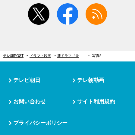
twitter
facebook
rss
テレ朝POST
ドラマ・映画
新ドラマ『天久鷹央の推理カルテ』豪華キャストが集合！主演・橋本環奈「長ゼリフと毎日格闘」
写真5
テレビ朝日
テレ朝動画
お問い合わせ
サイト利用規約
プライバシーポリシー