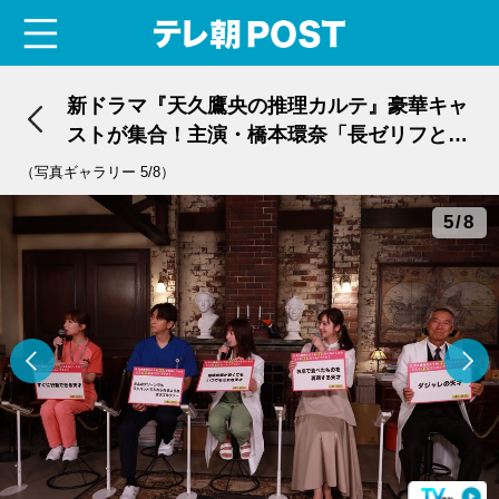
menu
テレ朝POST
新ドラマ『天久鷹央の推理カルテ』豪華キャ
ストが集合！主演・橋本環奈「長ゼリフと毎
日格闘」
（写真ギャラリー 5/8）
5/8