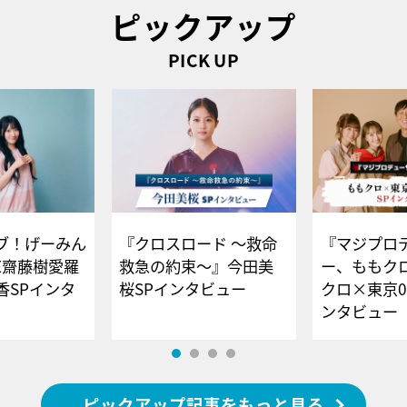
ピックアップ
PICK UP
ブ！げーみん
『クロスロード ～救命
『マジプロ
E齋藤樹愛羅
救急の約束～』今田美
ー、ももク
香SPインタ
桜SPインタビュー
クロ×東京0
ンタビュー
ピックアップ記事をもっと見る