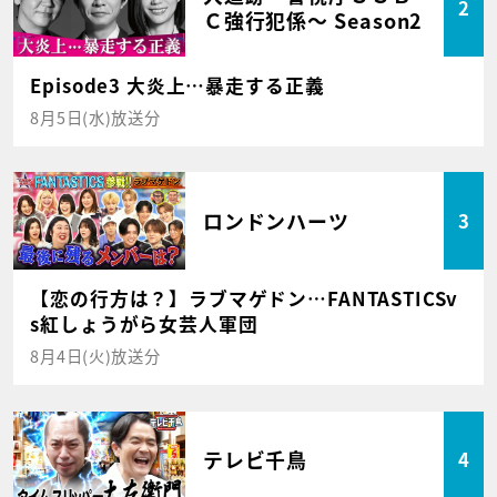
2
Ｃ強行犯係～ Season2
Episode3 大炎上…暴走する正義
8月5日(水)放送分
ロンドンハーツ
3
【恋の行方は？】ラブマゲドン…FANTASTICSv
s紅しょうがら女芸人軍団
8月4日(火)放送分
テレビ千鳥
4