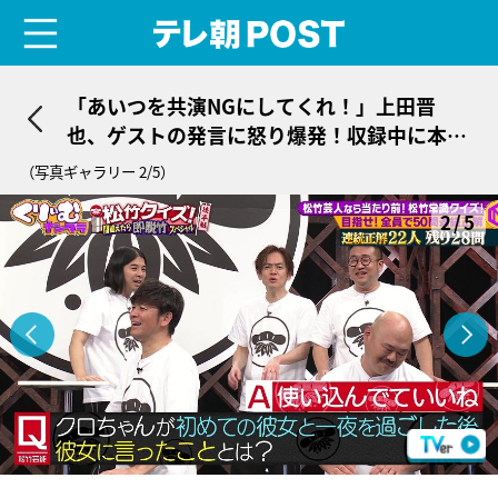
menu
テレ朝POST
「あいつを共演NGにしてくれ！」上田晋
也、ゲストの発言に怒り爆発！収録中に本気
の“絶縁宣言”
（写真ギャラリー 2/5）
2/5