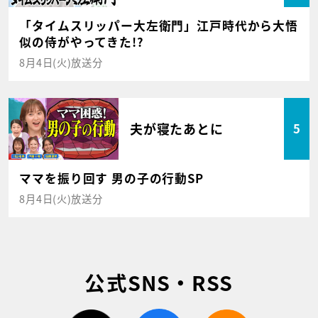
「タイムスリッパー大左衛門」江戸時代から大悟
似の侍がやってきた!?
8月4日(火)放送分
夫が寝たあとに
5
ママを振り回す 男の子の行動SP
8月4日(火)放送分
公式SNS・RSS
twitter
facebook
rss