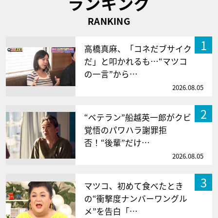
ランキング
RANKING
1
高橋真麻、「コネだブサイク
だ」と叩かれるも…“マツコ
の一言”から…
2026.08.05
2
“ベテラン”船越英一郎がクビ
覚悟のパワハラ謝罪拒
否！“後輩”だけ…
2026.08.05
3
マツコ、初めて食べたとき
の“衝撃度ナンバーワングル
メ”を告白「…