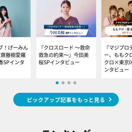
ブ！げーみん
『クロスロード ～救命
『マジプロ
E齋藤樹愛羅
救急の約束～』今田美
ー、ももク
香SPインタ
桜SPインタビュー
クロ×東京0
ンタビュー
ピックアップ記事をもっと見る