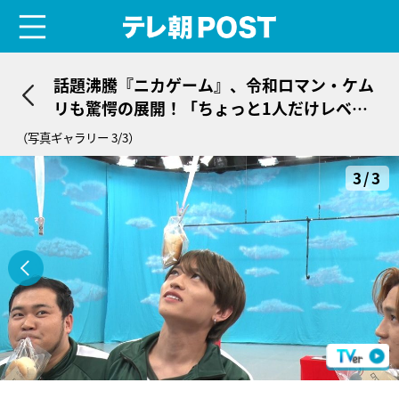
menu
テレ朝POST
話題沸騰『ニカゲーム』、令和ロマン・ケム
リも驚愕の展開！「ちょっと1人だけレベル
違う」
（写真ギャラリー 3/3）
3/3