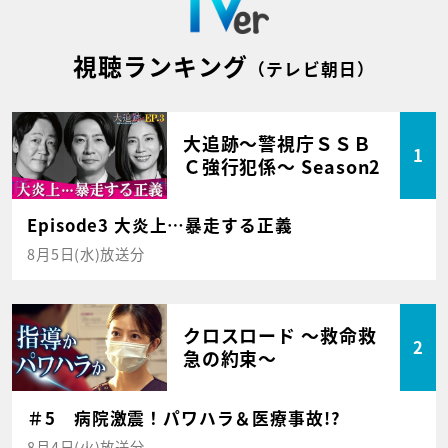
視聴ランキング
（テレビ朝日）
大追跡～警視庁ＳＳＢ
1
Ｃ強行犯係～ Season2
Episode3 大炎上…暴走する正義
8月5日(水)放送分
クロスロード ～救命救
2
急の約束～
＃5 病院激震！パワハラ＆医療事故!?
8月4日(火)放送分