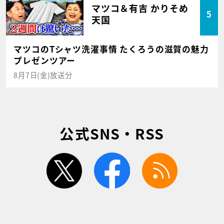
マツコ＆有吉 かりそめ
5
天国
マツコのTシャツ洗濯事情 たくろうの滋賀の魅力
プレゼンツアー
8月7日(金)放送分
公式SNS・RSS
twitter
facebook
rss