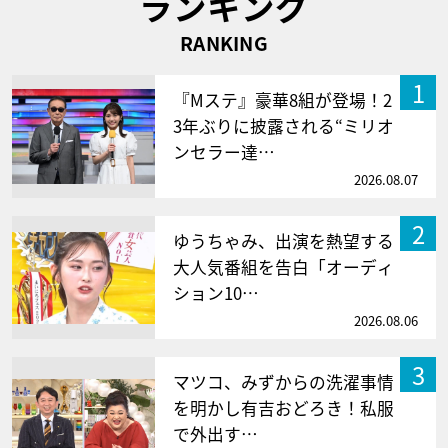
ランキング
RANKING
1
『Mステ』豪華8組が登場！2
3年ぶりに披露される“ミリオ
ンセラー達…
2026.08.07
2
ゆうちゃみ、出演を熱望する
大人気番組を告白「オーディ
ション10…
2026.08.06
3
マツコ、みずからの洗濯事情
を明かし有吉おどろき！私服
で外出す…