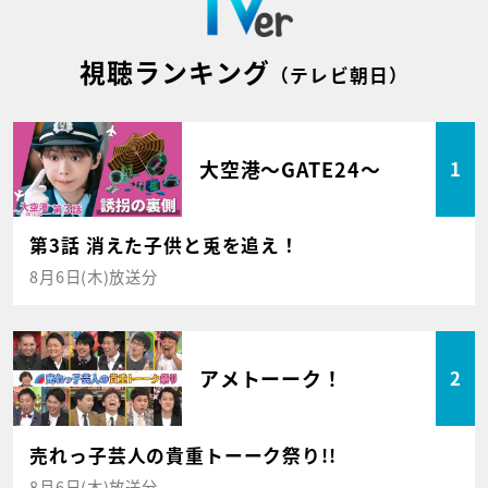
視聴ランキング
（テレビ朝日）
大空港～GATE24～
1
第3話 消えた子供と兎を追え！
8月6日(木)放送分
アメトーーク！
2
売れっ子芸人の貴重トーーク祭り!!
8月6日(木)放送分