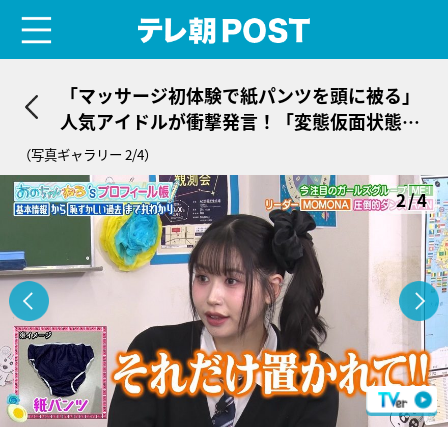
menu
テレ朝POST
「マッサージ初体験で紙パンツを頭に被る」
人気アイドルが衝撃発言！「変態仮面状態っ
てこと!?」
（写真ギャラリー 2/4）
2/4