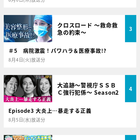
クロスロード ～救命救
3
急の約束～
＃5 病院激震！パワハラ＆医療事故!?
8月4日(火)放送分
大追跡～警視庁ＳＳＢ
4
Ｃ強行犯係～ Season2
Episode3 大炎上…暴走する正義
8月5日(水)放送分