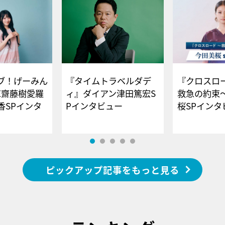
ブ！げーみん
『タイムトラベルダデ
『クロスロー
E齋藤樹愛羅
ィ』ダイアン津田篤宏S
救急の約束
香SPインタ
Pインタビュー
桜SPイ
ピックアップ記事をもっと見る