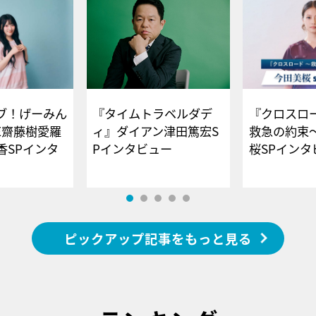
ブ！げーみん
『タイムトラベルダデ
『クロスロー
E齋藤樹愛羅
ィ』ダイアン津田篤宏S
救急の約束
香SPインタ
Pインタビュー
桜SPイ
ピックアップ記事をもっと見る