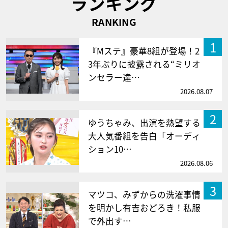
ランキング
RANKING
1
『Mステ』豪華8組が登場！2
3年ぶりに披露される“ミリオ
ンセラー達…
2026.08.07
2
ゆうちゃみ、出演を熱望する
大人気番組を告白「オーディ
ション10…
2026.08.06
3
マツコ、みずからの洗濯事情
を明かし有吉おどろき！私服
で外出す…