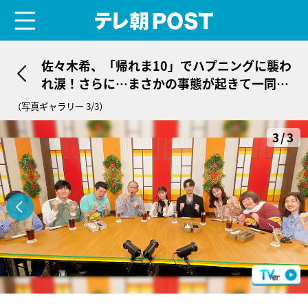
menu
テレ朝POST
佐々木希、「帰れま10」でハプニングに襲わ
れ涙！さらに…まさかの事態が起きて一同騒
然
（写真ギャラリー 3/3）
3/3