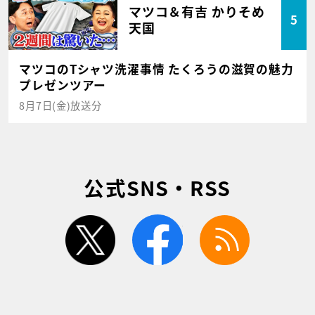
マツコ＆有吉 かりそめ
5
天国
マツコのTシャツ洗濯事情 たくろうの滋賀の魅力
プレゼンツアー
8月7日(金)放送分
公式SNS・RSS
twitter
facebook
rss