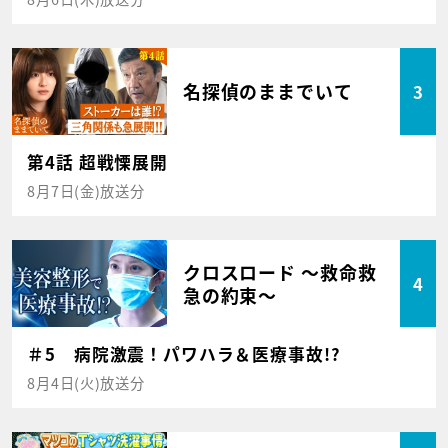
名探偵のままでいて
3
第4話 超戦慄展開
8月7日(金)放送分
クロスロード ～救命救
4
急の約束～
＃5 病院激震！パワハラ＆医療事故!?
8月4日(火)放送分