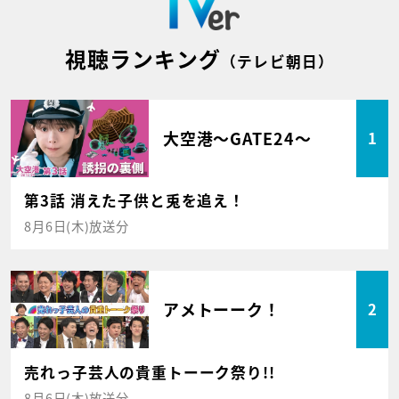
視聴ランキング
（テレビ朝日）
大空港～GATE24～
1
第3話 消えた子供と兎を追え！
8月6日(木)放送分
アメトーーク！
2
売れっ子芸人の貴重トーーク祭り!!
8月6日(木)放送分