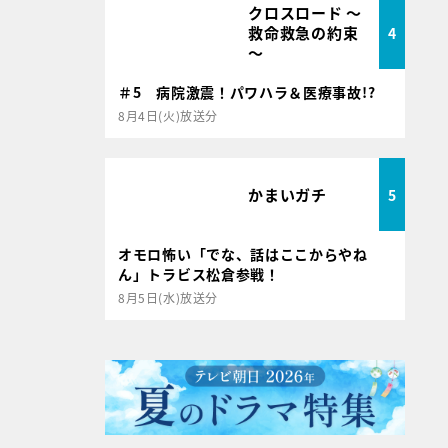
クロスロード ～
救命救急の約束
4
～
＃5 病院激震！パワハラ＆医療事故!?
8月4日(火)放送分
かまいガチ
5
オモロ怖い「でな、話はここからやね
ん」トラビス松倉参戦！
8月5日(水)放送分