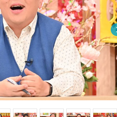
『アイ＝ラブ！げーみん
E齋藤樹愛羅＆佐々木舞
ビュー