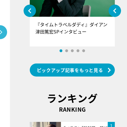
ぐ』＝LOV
『タイムトラベルダディ』ダイアン
『
香SPインタ
津田篤宏SPインタビュー
～
ピックアップ記事をもっと見る
ランキング
RANKING
1