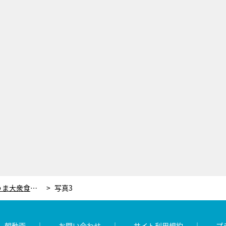
デカ盛り・爆安・人情！大人気激うま大衆食堂から“北関東最強”が決定
写真3
レ朝動画
お問い合わせ
サイト利用規約
プ