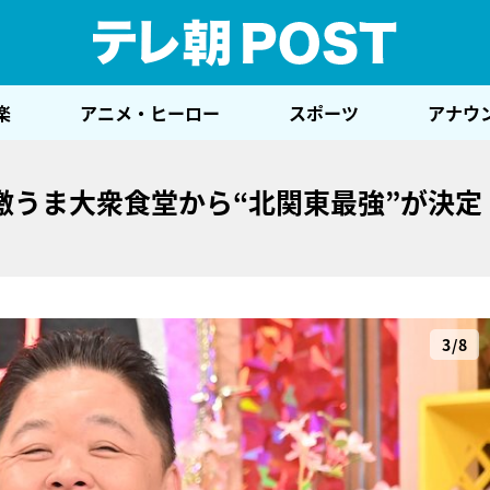
テレ
楽
アニメ・ヒーロー
スポーツ
アナウ
激うま大衆食堂から“北関東最強”が決定
3/8