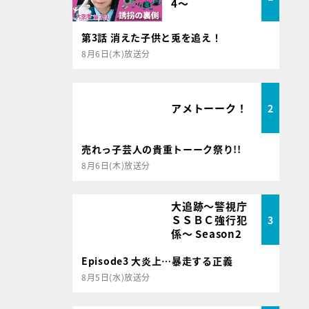
4～
第3話 消えた子供と兎を追え！
8月6日(木)放送分
アメトーーク！
2
売れっ子芸人の貴重トーーク祭り!!
8月6日(木)放送分
大追跡～警視庁
ＳＳＢＣ強行犯
3
係～ Season2
Episode3 大炎上…暴走する正義
8月5日(水)放送分