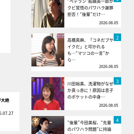
“ベテラン”船越英一郎が
クビ覚悟のパワハラ謝罪
拒否！“後輩”だけ…
2026.08.05
2
高橋真麻、「コネだブサ
イクだ」と叩かれる
も…“マツコの一言”か
ら…
2026.08.05
3
川田裕美、洗濯物がなぜ
か真っ赤に！原因は息子
のポケットの中身…
が大絶
2026.08.05
6.07.27
4
“後輩”今田美桜、“先輩
のパワハラ問題”に持論