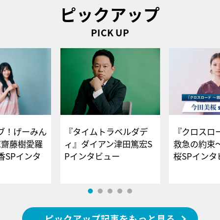
ピックアップ
PICK UP
ブ！げーみん
『タイムトラベルダデ
『クロスロー
E齋藤樹愛羅
ィ』ダイアン津田篤宏S
救急の約束
香SPインタ
Pインタビュー
桜SPイ
ピックアップ記事をもっと見る