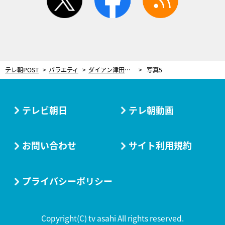
テレ朝POST
バラエティ
ダイアン津田、レスリング中に緊急事態！「なんか耳から出てきた」“ありえへん”大きさのものが出現
写真5
テレビ朝日
テレ朝動画
お問い合わせ
サイト利用規約
プライバシーポリシー
Copyright(C) tv asahi All rights reserved.