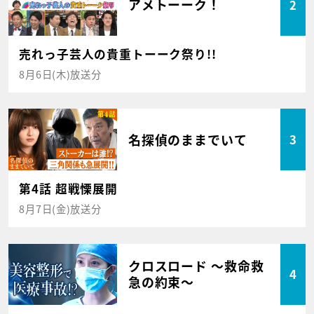
アメトーーク！
2
売れっ子芸人の貴重トーーク祭り!!
8月6日(木)放送分
名探偵のままでいて
3
第4話 超戦慄展開
8月7日(金)放送分
クロスロード ～救命救
4
急の約束～