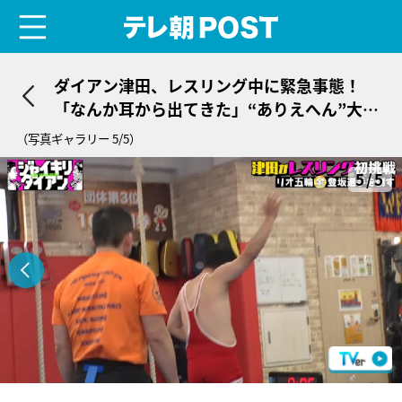
menu
テレ朝POST
ダイアン津田、レスリング中に緊急事態！
「なんか耳から出てきた」“ありえへん”大き
さのものが出現
（写真ギャラリー 5/5）
5/5