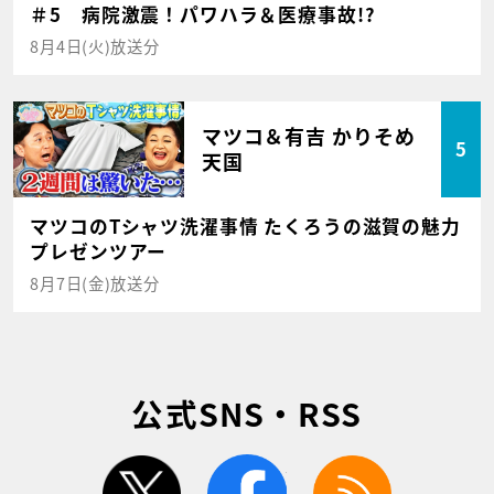
＃5 病院激震！パワハラ＆医療事故!?
8月4日(火)放送分
マツコ＆有吉 かりそめ
5
天国
マツコのTシャツ洗濯事情 たくろうの滋賀の魅力
プレゼンツアー
8月7日(金)放送分
公式SNS・RSS
twitter
facebook
rss