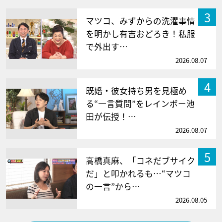
3
マツコ、みずからの洗濯事情
を明かし有吉おどろき！私服
で外出す…
2026.08.07
4
既婚・彼女持ち男を見極め
る“一言質問”をレインボー池
田が伝授！…
2026.08.07
5
高橋真麻、「コネだブサイク
だ」と叩かれるも…“マツコ
の一言”から…
2026.08.05