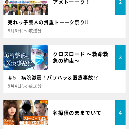
アメトーーク！
2
売れっ子芸人の貴重トーーク祭り!!
8月6日(木)放送分
クロスロード ～救命救
3
急の約束～
＃5 病院激震！パワハラ＆医療事故!?
8月4日(火)放送分
名探偵のままでいて
4