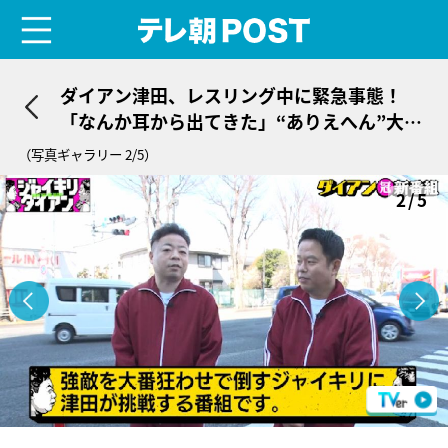
menu
テレ朝POST
ダイアン津田、レスリング中に緊急事態！
「なんか耳から出てきた」“ありえへん”大き
さのものが出現
（写真ギャラリー 2/5）
2/5