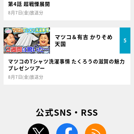
第4話 超戦慄展開
8月7日(金)放送分
マツコ＆有吉 かりそめ
5
天国
マツコのTシャツ洗濯事情 たくろうの滋賀の魅力
プレゼンツアー
8月7日(金)放送分
公式SNS・RSS
twitter
facebook
rss