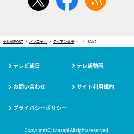
テレ朝POST
バラエティ
ダイアン津田、レスリング中に緊急事態！「なんか耳から出てきた」“ありえへん”大きさのものが出現
写真2
テレビ朝日
テレ朝動画
お問い合わせ
サイト利用規約
プライバシーポリシー
Copyright(C) tv asahi All rights reserved.