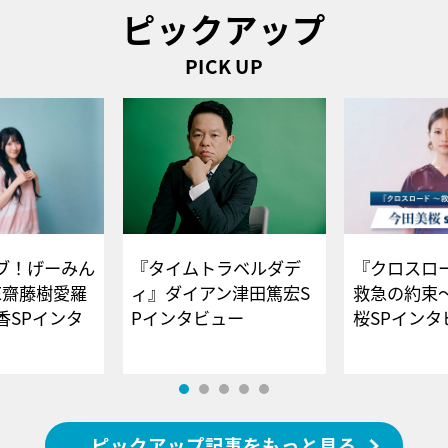
ピックアップ
PICK UP
ブ！げーみん
『タイムトラベルダデ
『クロスロー
E齋藤樹愛羅
ィ』ダイアン津田篤宏S
救急の約束
香SPインタ
Pインタビュー
桜SPイ
ピックアップ記事をもっと見る