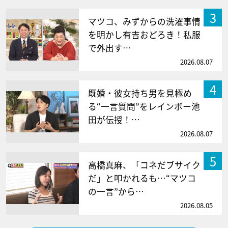
3
マツコ、みずからの洗濯事情
を明かし有吉おどろき！私服
で外出す…
2026.08.07
4
既婚・彼女持ち男を見極め
る“一言質問”をレインボー池
田が伝授！…
2026.08.07
5
高橋真麻、「コネだブサイク
だ」と叩かれるも…“マツコ
の一言”から…
2026.08.05