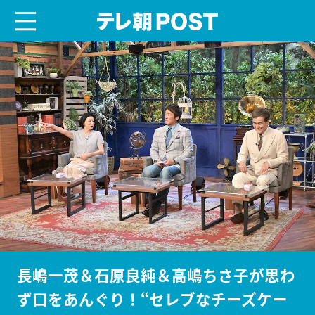
menu
テレ朝POST
長嶋一茂＆石原良純＆高嶋ちさ子が思わ
ず口をあんぐり！“セレブなチーズケー