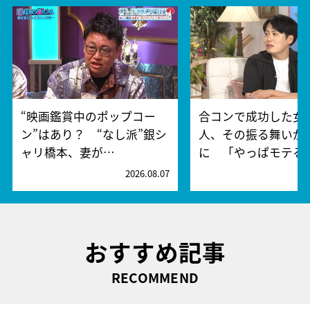
“映画鑑賞中のポップコー
合コンで成功した女
ン”はあり？ “なし派”銀シ
人、その振る舞いが
ャリ橋本、妻が…
に 「やっぱモテる
2026.08.07
2
おすすめ記事
RECOMMEND