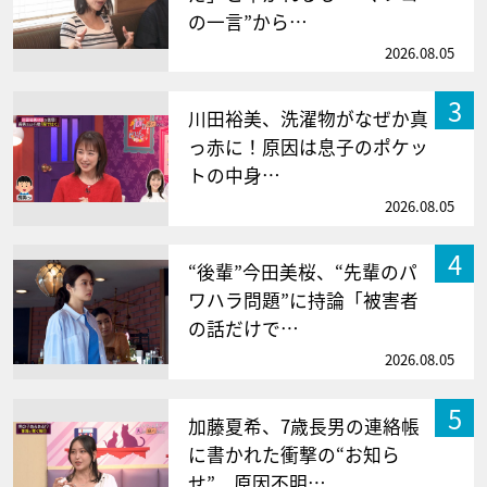
の一言”から…
2026.08.05
3
川田裕美、洗濯物がなぜか真
っ赤に！原因は息子のポケッ
トの中身…
2026.08.05
4
“後輩”今田美桜、“先輩のパ
ワハラ問題”に持論「被害者
の話だけで…
2026.08.05
5
加藤夏希、7歳長男の連絡帳
に書かれた衝撃の“お知ら
せ” 原因不明…