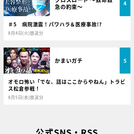
4
急の約束～
＃5 病院激震！パワハラ＆医療事故!?
8月4日(火)放送分
かまいガチ
5
オモロ怖い「でな、話はここからやねん」トラビ
ス松倉参戦！
8月5日(水)放送分
公式SNS・RSS