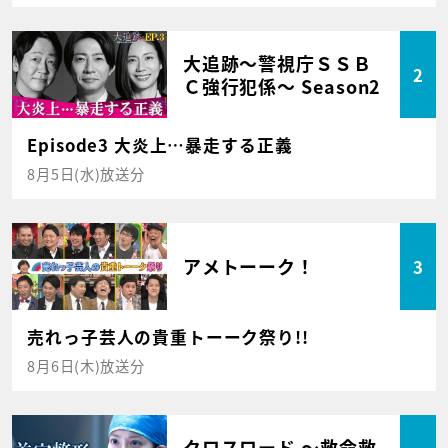
大追跡～警視庁ＳＳＢ
2
Ｃ強行犯係～ Season2
Episode3 大炎上…暴走する正義
8月5日(水)放送分
アメトーーク！
3
売れっ子芸人の貴重トーーク祭り!!
8月6日(木)放送分
クロスロード ～救命救