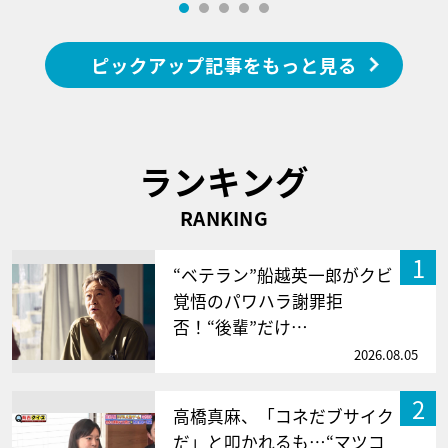
ピックアップ記事をもっと見る
ランキング
RANKING
1
“ベテラン”船越英一郎がクビ
覚悟のパワハラ謝罪拒
否！“後輩”だけ…
2026.08.05
2
高橋真麻、「コネだブサイク
だ」と叩かれるも…“マツコ