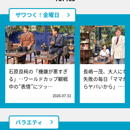
ザワつく！金曜日
石原良純の「機嫌が悪すぎ
長嶋一茂、大人にな
る」…ワールドカップ観戦
失敗の毎日「ママが
中の“表情”にツッ…
らヤバいから」……
2026.07.31
2
バラエティ