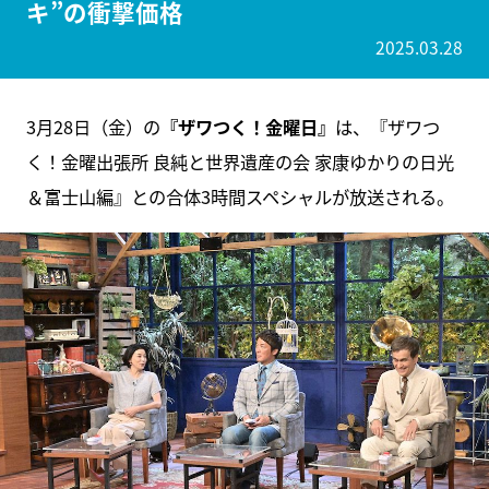
キ”の衝撃価格
2025.03.28
3月28日（金）の
『ザワつく！金曜日』
は、『ザワつ
く！金曜出張所 良純と世界遺産の会 家康ゆかりの日光
＆富士山編』との合体3時間スペシャルが放送される。