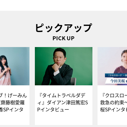
ピックアップ
PICK UP
ブ！げーみん
『タイムトラベルダデ
『クロスロー
E齋藤樹愛羅
ィ』ダイアン津田篤宏S
救急の約束
香SPインタ
Pインタビュー
桜SPイ