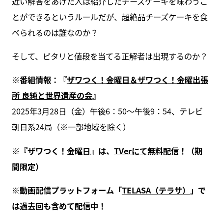
近い解答をあげた人は紹介したチーズケーキを味わうこ
とができるというルールだが、超絶品チーズケーキを食
べられるのは誰なのか？
そして、ピタリと値段を当てる正解者は出現するのか？
※番組情報：『
ザワつく！金曜日＆ザワつく！金曜出張
所 良純と世界遺産の会
』
2025年3月28日（金）午後6：50～午後9：54、テレビ
朝日系24局（※一部地域を除く）
※『ザワつく！金曜日』は、
TVerにて無料配信
！（期
間限定）
※動画配信プラットフォーム「
TELASA（テラサ）
」で
は過去回も含めて配信中！