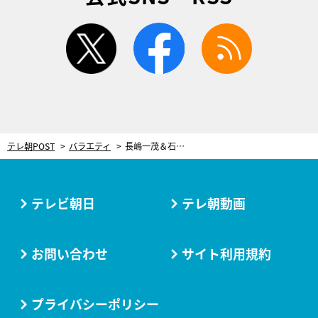
twitter
facebook
rss
テレ朝POST
バラエティ
長嶋一茂＆石原良純＆高嶋ちさ子が思わず口をあんぐり！“セレブなチーズケーキ”の衝撃価格
テレビ朝日
テレ朝動画
お問い合わせ
サイト利用規約
プライバシーポリシー