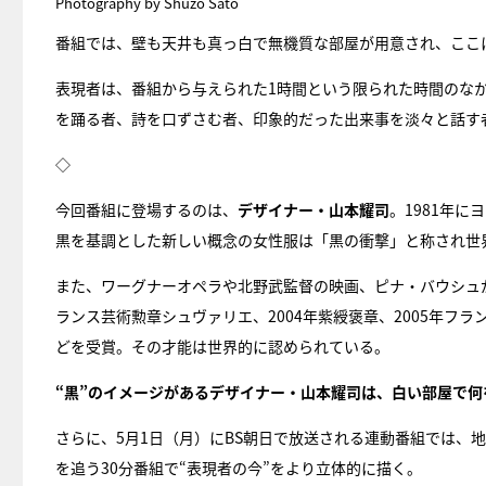
Photography by Shuzo Sato
番組では、壁も天井も真っ白で無機質な部屋が用意され、ここに
表現者は、番組から与えられた1時間という限られた時間のな
を踊る者、詩を口ずさむ者、印象的だった出来事を淡々と話す
◇
今回番組に登場するのは、
デザイナー・山本耀司
。1981年に
黒を基調とした新しい概念の女性服は「黒の衝撃」と称され世
また、ワーグナーオペラや北野武監督の映画、ピナ・バウシュが
ランス芸術勲章シュヴァリエ、2004年紫綬褒章、2005年フ
どを受賞。その才能は世界的に認められている。
“黒”のイメージがあるデザイナー・山本耀司は、白い部屋で何
さらに、5月1日（月）にBS朝日で放送される連動番組では、
を追う30分番組で“表現者の今”をより立体的に描く。