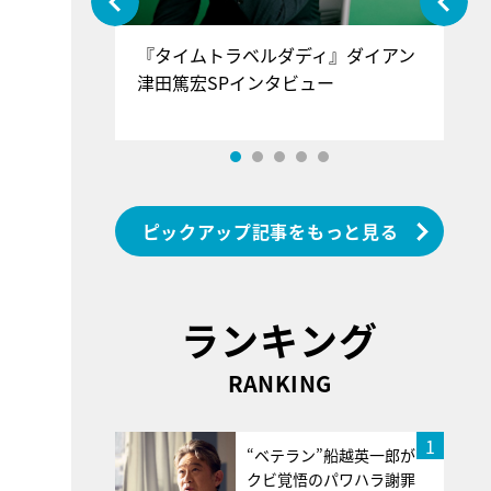
ぐ』＝LOV
『タイムトラベルダディ』ダイアン
『
香SPインタ
津田篤宏SPインタビュー
～
ピックアップ記事をもっと見る
ランキング
RANKING
1
“ベテラン”船越英一郎が
クビ覚悟のパワハラ謝罪