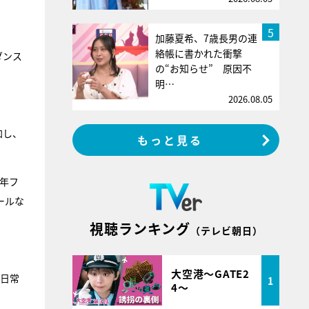
5
加藤夏希、7歳長男の連
絡帳に書かれた衝撃
ダンス
の“お知らせ” 原因不
明…
2026.08.05
加し、
もっと見る
年フ
ールな
視聴ランキング
（テレビ朝日）
大空港～GATE2
や日常
1
4～