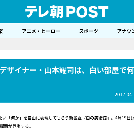
テレ
楽
アニメ・ヒーロー
スポーツ
アナウ
デザイナー・山本耀司は、白い部屋で何
2017.04.
たい「何か」を自由に表現してもらう新番組
『白の美術館』
。4月19日(
耀司
が登場する。