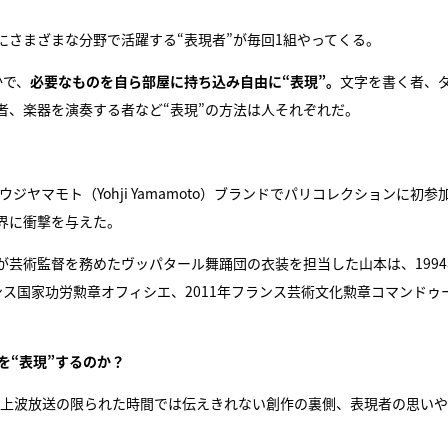
さまざまな分野で活躍する“表現者”が毎回1組やってくる。
かで、
必要なものを自ら部屋に持ち込み自由に“表現”。
文字を書く者、
者、楽器を演奏する者など“表現”の方法は人それぞれだ。
ヨウジヤマモト（Yohji Yamamoto）ブランドでパリコレクションに初参
界に衝撃を与えた。
芸術監督を務めたヴッパタール舞踊団の衣装を担当した山本は、1994
ランス国家功労勲章オフィシエ、2011年フランス芸術文化勲章コマンドゥ
を“表現”するのか？
地上波放送の限られた時間では伝えきれない創作の裏側、表現者の思い