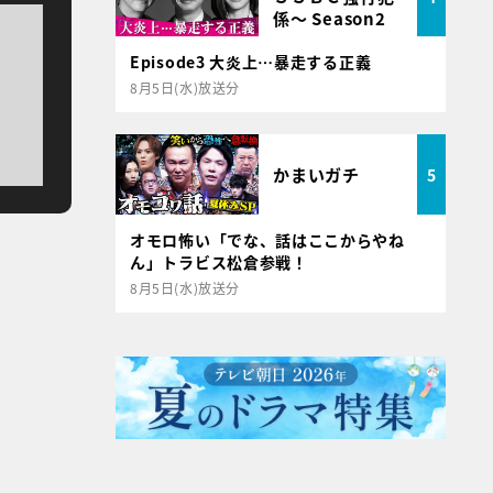
係～ Season2
Episode3 大炎上…暴走する正義
8月5日(水)放送分
かまいガチ
5
オモロ怖い「でな、話はここからやね
ん」トラビス松倉参戦！
8月5日(水)放送分