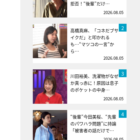
拒否！“後輩”だけ…
2026.08.05
2
高橋真麻、「コネだブサ
イクだ」と叩かれる
も…“マツコの一言”か
ら…
2026.08.05
3
川田裕美、洗濯物がなぜ
か真っ赤に！原因は息子
のポケットの中身…
2026.08.05
4
“後輩”今田美桜、“先輩
のパワハラ問題”に持論
「被害者の話だけで…
2026.08.05