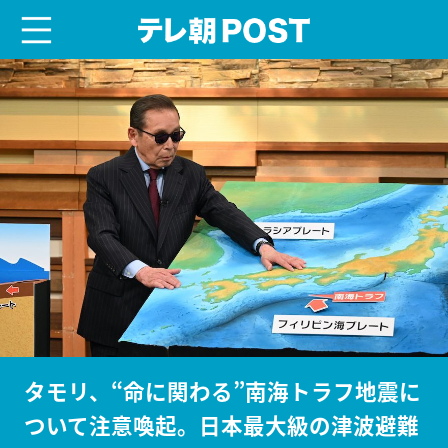
menu
テレ朝POST
タモリ、“命に関わる”南海トラフ地震に
ついて注意喚起。日本最大級の津波避難