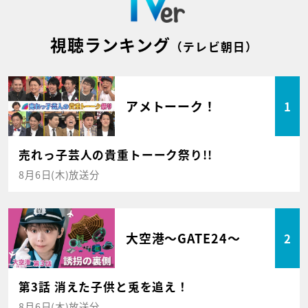
視聴ランキング
（テレビ朝日）
アメトーーク！
1
売れっ子芸人の貴重トーーク祭り!!
8月6日(木)放送分
大空港～GATE24～
2
第3話 消えた子供と兎を追え！
8月6日(木)放送分