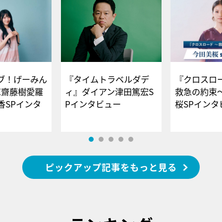
ブ！げーみん
『タイムトラベルダデ
『クロスロー
E齋藤樹愛羅
ィ』ダイアン津田篤宏S
救急の約束
香SPインタ
Pインタビュー
桜SPイ
ピックアップ記事をもっと見る