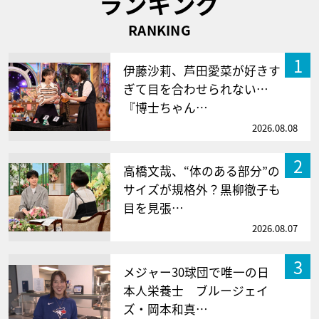
ランキング
RANKING
1
伊藤沙莉、芦田愛菜が好きす
ぎて目を合わせられない…
『博士ちゃん…
2026.08.08
2
高橋文哉、“体のある部分”の
サイズが規格外？黒柳徹子も
目を見張…
2026.08.07
3
メジャー30球団で唯一の日
本人栄養士 ブルージェイ
ズ・岡本和真…