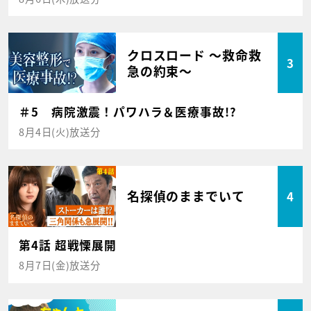
クロスロード ～救命救
3
急の約束～
＃5 病院激震！パワハラ＆医療事故!?
8月4日(火)放送分
名探偵のままでいて
4
第4話 超戦慄展開
8月7日(金)放送分