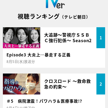
視聴ランキング
（テレビ朝日）
大追跡～警視庁ＳＳＢ
1
Ｃ強行犯係～ Season2
Episode3 大炎上…暴走する正義
8月5日(水)放送分
クロスロード ～救命救
2
急の約束～
＃5 病院激震！パワハラ＆医療事故!?
8月4日(火)放送分