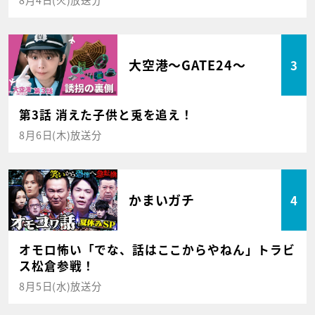
大空港～GATE24～
3
第3話 消えた子供と兎を追え！
8月6日(木)放送分
かまいガチ
4
オモロ怖い「でな、話はここからやねん」トラビ
ス松倉参戦！
8月5日(水)放送分