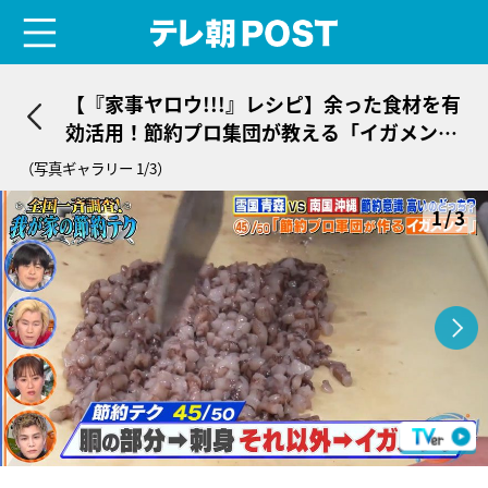
menu
テレ朝POST
【『家事ヤロウ!!!』レシピ】余った食材を有
効活用！節約プロ集団が教える「イガメン
チ」
（写真ギャラリー 1/3）
1/3