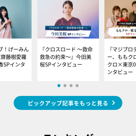
ブ！げーみん
『クロスロード ～救命
『マジプロ
E齋藤樹愛羅
救急の約束～』今田美
ー、ももク
香SPインタ
桜SPインタビュー
クロ×東京0
ンタビュー
ピックアップ記事をもっと見る