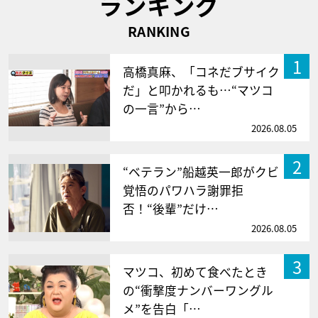
ランキング
RANKING
1
高橋真麻、「コネだブサイク
だ」と叩かれるも…“マツコ
の一言”から…
2026.08.05
2
“ベテラン”船越英一郎がクビ
覚悟のパワハラ謝罪拒
否！“後輩”だけ…
2026.08.05
3
マツコ、初めて食べたとき
の“衝撃度ナンバーワングル
メ”を告白「…