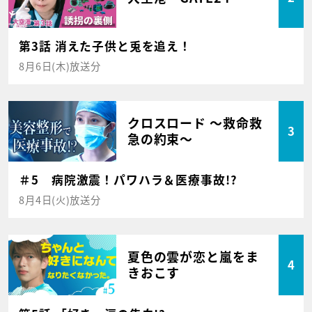
第3話 消えた子供と兎を追え！
8月6日(木)放送分
クロスロード ～救命救
3
急の約束～
＃5 病院激震！パワハラ＆医療事故!?
8月4日(火)放送分
夏色の雲が恋と嵐をま
4
きおこす