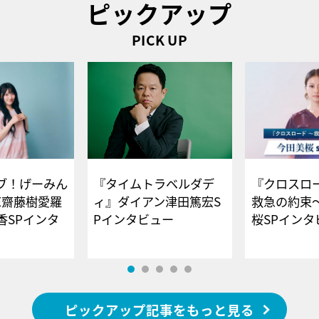
ピックアップ
PICK UP
ブ！げーみん
『タイムトラベルダデ
『クロスロー
E齋藤樹愛羅
ィ』ダイアン津田篤宏S
救急の約束
香SPインタ
Pインタビュー
桜SPイ
ピックアップ記事をもっと見る