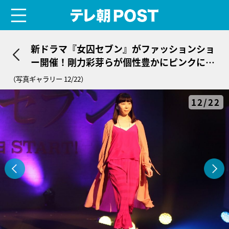
menu
テレ朝POST
新ドラマ『女囚セブン』がファッションショ
ー開催！剛力彩芽らが個性豊かにピンクに輝
く
（写真ギャラリー 12/22）
12/22