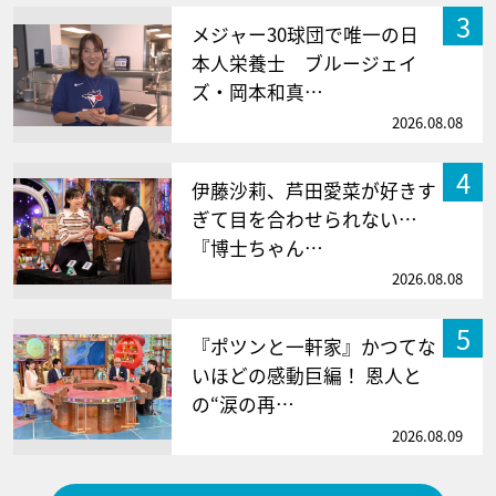
3
メジャー30球団で唯一の日
本人栄養士 ブルージェイ
ズ・岡本和真…
2026.08.08
4
伊藤沙莉、芦田愛菜が好きす
ぎて目を合わせられない…
『博士ちゃん…
2026.08.08
5
『ポツンと一軒家』かつてな
いほどの感動巨編！ 恩人と
の“涙の再…
2026.08.09