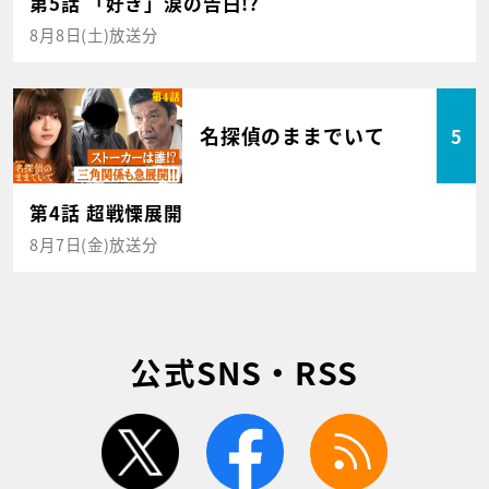
第5話 「好き」涙の告白!?
8月8日(土)放送分
名探偵のままでいて
5
第4話 超戦慄展開
8月7日(金)放送分
公式SNS・RSS
twitter
facebook
rss