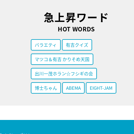
急上昇ワード
HOT WORDS
バラエティ
有吉クイズ
マツコ＆有吉 かりそめ天国
出川一茂ホラン☆フシギの会
博士ちゃん
ABEMA
EIGHT-JAM