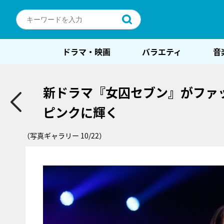
ドラマ・映画
バラエティ
音
新ドラマ『女囚セブン』がファ
ピンクに輝く
（写真ギャラリー 10/22）