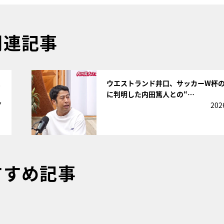
関連記事
サムネイル
ュ
ウエストランド井口、サッカーW杯
に判明した内田篤人との“…
7
202
すすめ記事