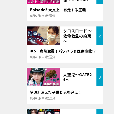
Episode3 大炎上…暴走する正義
8月5日(水)放送分
クロスロード ～
救命救急の約束
2
～
＃5 病院激震！パワハラ＆医療事故!?
8月4日(火)放送分
大空港～GATE2
3
4～
第3話 消えた子供と兎を追え！
8月6日(木)放送分