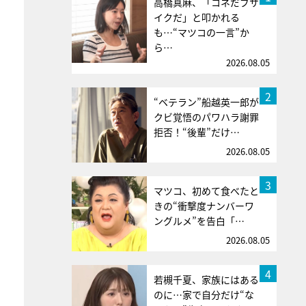
高橋真麻、「コネだブサ
イクだ」と叩かれる
も…“マツコの一言”か
ら…
2026.08.05
2
“ベテラン”船越英一郎が
クビ覚悟のパワハラ謝罪
拒否！“後輩”だけ…
2026.08.05
3
マツコ、初めて食べたと
きの“衝撃度ナンバーワ
ングルメ”を告白「…
2026.08.05
4
若槻千夏、家族にはある
のに…家で自分だけ“な