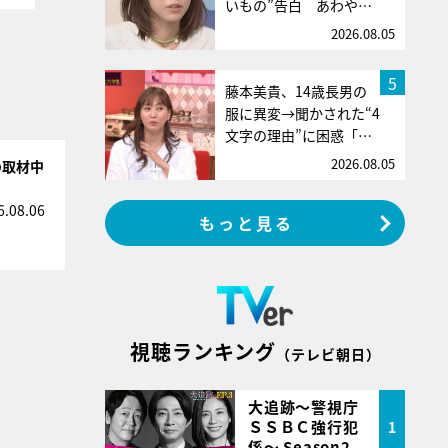
いもの”告白 あわや…
2026.08.05
5
藤本美貴、14歳長男の
服に異変→聞かされた“4
文字の理由”に困惑「…
2026.08.05
の取材中
6.08.06
もっと見る
視聴ランキング
（テレビ朝日）
大追跡～警視庁
ＳＳＢＣ強行犯
1
係～ Season2