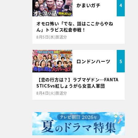
かまいガチ
4
オモロ怖い「でな、話はここからやね
ん」トラビス松倉参戦！
8月5日(水)放送分
ロンドンハーツ
5
【恋の行方は？】ラブマゲドン…FANTA
STICSvs紅しょうがら女芸人軍団
8月4日(火)放送分