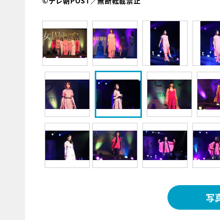
©テレ朝POST／無断転載禁止
写