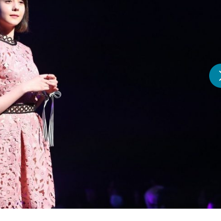
『アイ＝ラブ！げーみん
E齋藤樹愛羅＆佐々木舞
ビュー