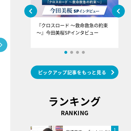
ぐ』＝LOV
『クロスロード ～救命救急の約束
『
香SPインタ
～』今田美桜SPインタビュー
ロ
ン
ピックアップ記事をもっと見る
ランキング
RANKING
1