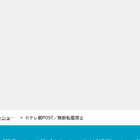
新ドラマ『女囚セブン』がファッションショー開催！剛力彩芽らが個性豊かにピンクに輝く
©テレ朝POST／無断転載禁止