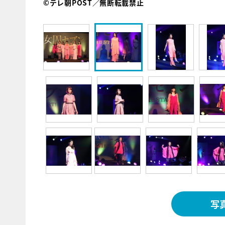
©テレ朝POST／無断転載禁止
写