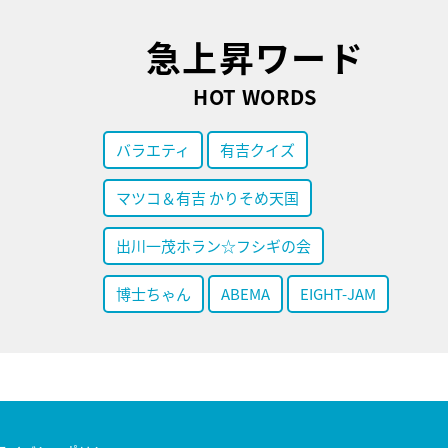
急上昇ワード
HOT WORDS
バラエティ
有吉クイズ
マツコ＆有吉 かりそめ天国
出川一茂ホラン☆フシギの会
博士ちゃん
ABEMA
EIGHT-JAM