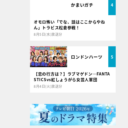
かまいガチ
4
オモロ怖い「でな、話はここからやね
ん」トラビス松倉参戦！
8月5日(水)放送分
ロンドンハーツ
5
【恋の行方は？】ラブマゲドン…FANTA
STICSvs紅しょうがら女芸人軍団
8月4日(火)放送分