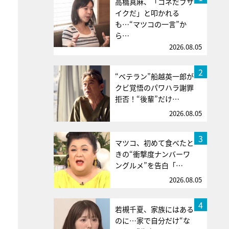
高橋真麻、「コネだブサ
イクだ」と叩かれる
も…“マツコの一言”か
ら…
2026.08.05
2
“ベテラン”船越英一郎が
クビ覚悟のパワハラ謝罪
拒否！“後輩”だけ…
2026.08.05
3
マツコ、初めて食べたと
きの“衝撃度ナンバーワ
ングルメ”を告白「…
2026.08.05
4
若槻千夏、家族にはある
のに…家で自分だけ“な