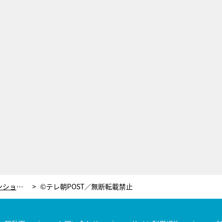
新ドラマ『女囚セブン』がファッションショー開催！剛力彩芽らが個性豊かにピンクに輝く
©テレ朝POST／無断転載禁止