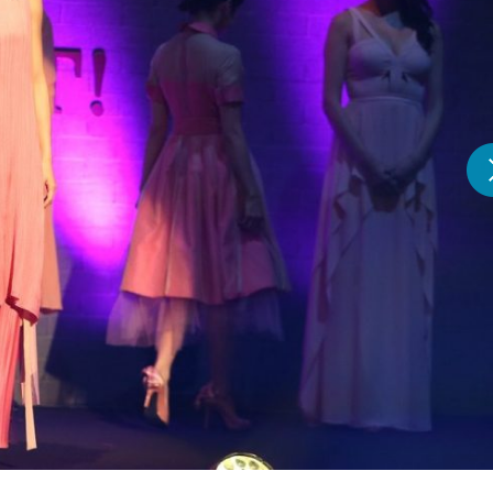
『アイ＝ラブ！げーみん
E齋藤樹愛羅＆佐々木舞
ビュー