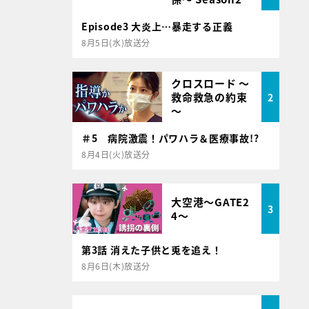
Episode3 大炎上…暴走する正義
8月5日(水)放送分
クロスロード ～
救命救急の約束
2
～
＃5 病院激震！パワハラ＆医療事故!?
8月4日(火)放送分
大空港～GATE2
3
4～
第3話 消えた子供と兎を追え！
8月6日(木)放送分