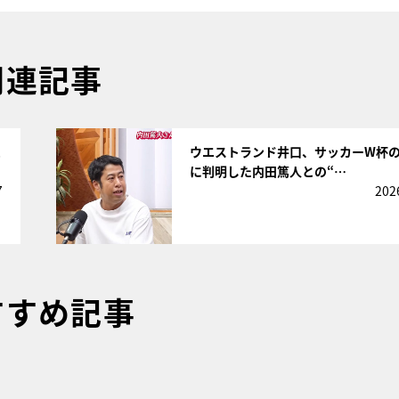
関連記事
サムネイル
ュ
ウエストランド井口、サッカーW杯
に判明した内田篤人との“…
7
202
すすめ記事