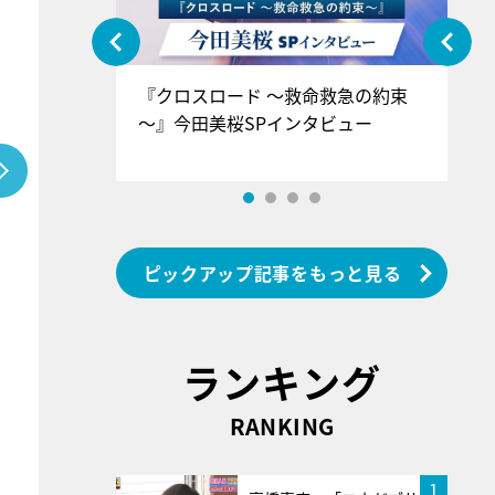
ぐ』＝LOV
『クロスロード ～救命救急の約束
『
香SPインタ
～』今田美桜SPインタビュー
ロ
ン
ピックアップ記事をもっと見る
ランキング
RANKING
1