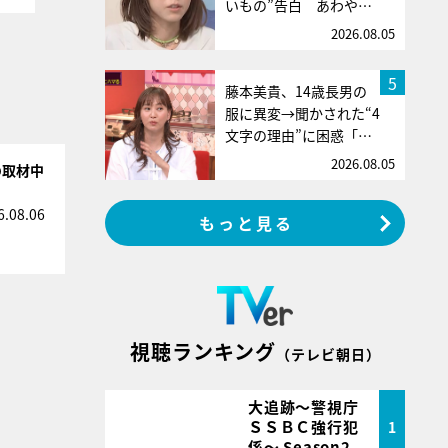
いもの”告白 あわや…
2026.08.05
5
藤本美貴、14歳長男の
服に異変→聞かされた“4
文字の理由”に困惑「…
2026.08.05
の取材中
6.08.06
もっと見る
視聴ランキング
（テレビ朝日）
大追跡～警視庁
ＳＳＢＣ強行犯
1
係～ Season2