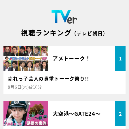
視聴ランキング
（テレビ朝日）
アメトーーク！
1
売れっ子芸人の貴重トーーク祭り!!
8月6日(木)放送分
大空港～GATE24～
2