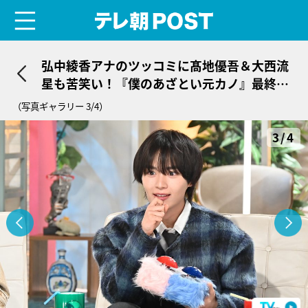
menu
テレ朝POST
弘中綾香アナのツッコミに髙地優吾＆大西流
星も苦笑い！『僕のあざとい元カノ』最終回
のゲスト解禁
（写真ギャラリー 3/4）
3/4