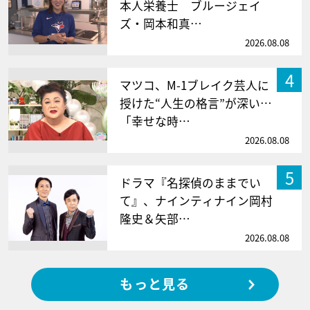
本人栄養士 ブルージェイ
ズ・岡本和真…
2026.08.08
4
マツコ、M-1ブレイク芸人に
授けた“人生の格言”が深い…
「幸せな時…
2026.08.08
5
ドラマ『名探偵のままでい
て』、ナインティナイン岡村
隆史＆矢部…
2026.08.08
もっと見る