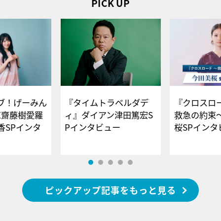
PICK UP
ブ！げーみん
『タイムトラベルダデ
『クロスロー
E齋藤樹愛羅
ィ』ダイアン津田篤宏S
救急の約束
香SPインタ
Pインタビュー
桜SPイ
ピックアップ記事をもっと見る