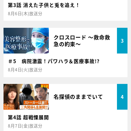
第3話 消えた子供と兎を追え！
8月6日(木)放送分
クロスロード ～救命救
3
急の約束～
＃5 病院激震！パワハラ＆医療事故!?
8月4日(火)放送分
名探偵のままでいて
4
第4話 超戦慄展開
8月7日(金)放送分