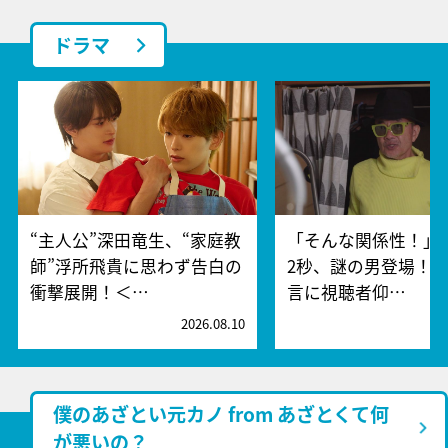
ドラマ
“主人公”深田竜生、“家庭教
「そんな関係性！」
師”浮所飛貴に思わず告白の
2秒、謎の男登場！
衝撃展開！＜…
言に視聴者仰…
2026.08.10
2
僕のあざとい元カノ from あざとくて何
が悪いの？