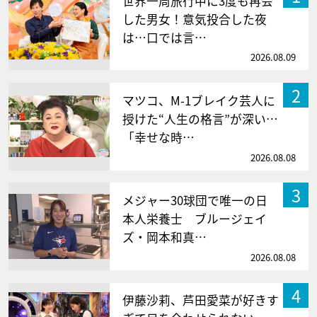
世界一周旅行中に3度も再会
した男女！意気投合した夜
は…口では言…
2026.08.09
2
マツコ、M-1ブレイク芸人に
授けた“人生の格言”が深い…
「幸せな時…
2026.08.08
3
メジャー30球団で唯一の日
本人栄養士 ブルージェイ
ズ・岡本和真…
2026.08.08
4
伊藤沙莉、芦田愛菜が好きす