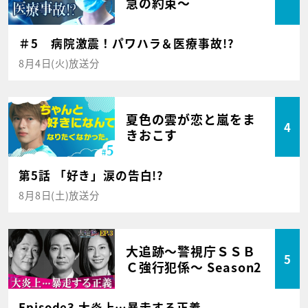
急の約束～
＃5 病院激震！パワハラ＆医療事故!?
8月4日(火)放送分
夏色の雲が恋と嵐をま
4
きおこす
第5話 「好き」涙の告白!?
8月8日(土)放送分
大追跡～警視庁ＳＳＢ
5
Ｃ強行犯係～ Season2
Episode3 大炎上…暴走する正義