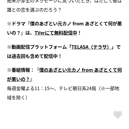
拓未が芽生のメッセージに気づいたとき、はたして彼は
誰との恋を選ぶのだろう？
※ドラマ『僕のあざとい元カノ from あざとくて何が悪
いの？』は、
TVerにて無料配信中
！
※動画配信プラットフォーム「
TELASA（テラサ）
」で
は過去回も含めて配信中！
※番組情報：『
僕のあざとい元カノ from あざとくて何
が悪いの？
』
毎週金曜よる11：15～、テレビ朝日系24局（※一部地
域を除く）
ス