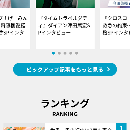
ブ！げーみん
『タイムトラベルダデ
『クロスロー
E齋藤樹愛羅
ィ』ダイアン津田篤宏S
救急の約束
香SPインタ
Pインタビュー
桜SPイ
ピックアップ記事をもっと見る
ランキング
RANKING
1