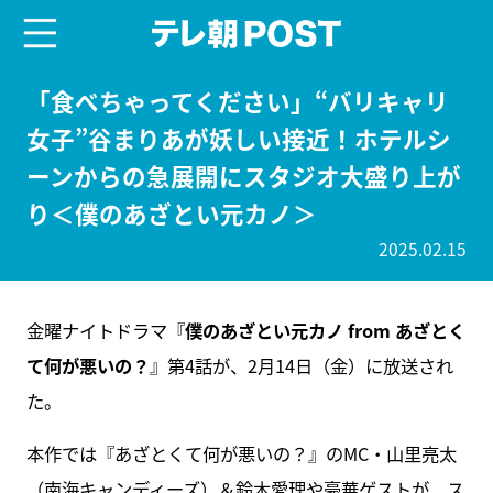
menu
テレ朝POST
「食べちゃってください」“バリキャリ
女子”谷まりあが妖しい接近！ホテルシ
ーンからの急展開にスタジオ大盛り上が
り＜僕のあざとい元カノ＞
2025.02.15
金曜ナイトドラマ『
僕のあざとい元カノ from あざとく
て何が悪いの？
』第4話が、2月14日（金）に放送され
た。
本作では『あざとくて何が悪いの？』のMC・山里亮太
（南海キャンディーズ）＆鈴木愛理や豪華ゲストが、ス