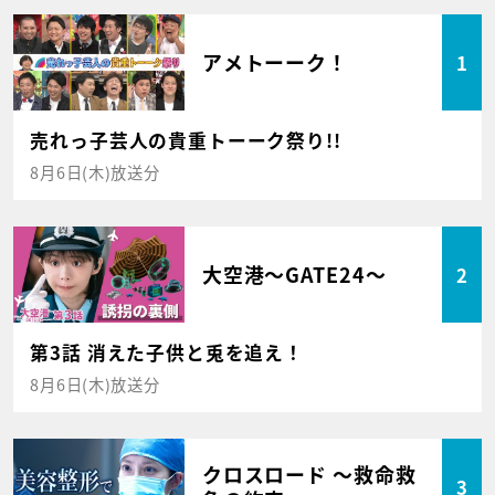
アメトーーク！
1
売れっ子芸人の貴重トーーク祭り!!
8月6日(木)放送分
大空港～GATE24～
2
第3話 消えた子供と兎を追え！
8月6日(木)放送分
クロスロード ～救命救
3