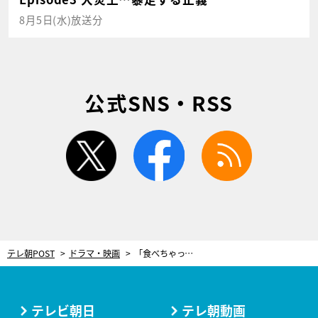
8月5日(水)放送分
公式SNS・RSS
twitter
facebook
rss
テレ朝POST
ドラマ・映画
「食べちゃってください」“バリキャリ女子”谷まりあが妖しい接近！ホテルシーンからの急展開にスタジオ大盛り上がり＜僕のあざとい元カノ＞
テレビ朝日
テレ朝動画