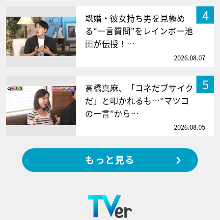
4
既婚・彼女持ち男を見極め
る“一言質問”をレインボー池
田が伝授！…
2026.08.07
5
高橋真麻、「コネだブサイク
だ」と叩かれるも…“マツコ
の一言”から…
2026.08.05
もっと見る