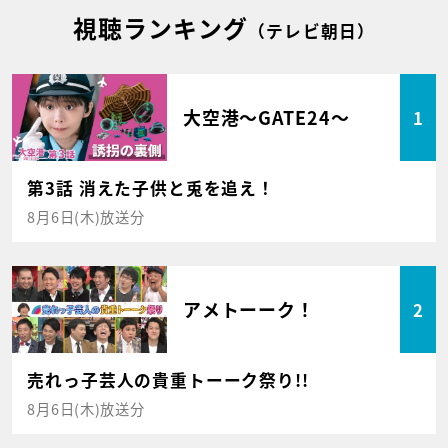
視聴ランキング
（テレビ朝日）
大空港～GATE24～
1
第3話 消えた子供と兎を追え！
8月6日(木)放送分
アメトーーク！
2
売れっ子芸人の貴重トーーク祭り!!
8月6日(木)放送分