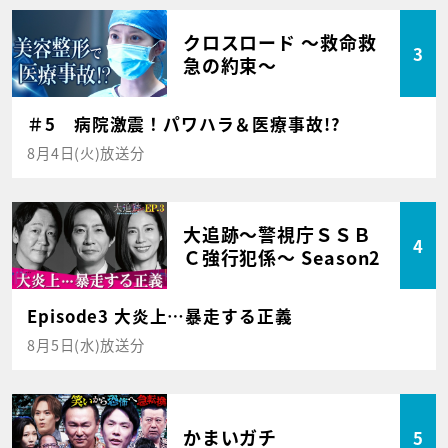
クロスロード ～救命救
3
急の約束～
＃5 病院激震！パワハラ＆医療事故!?
8月4日(火)放送分
大追跡～警視庁ＳＳＢ
4
Ｃ強行犯係～ Season2
Episode3 大炎上…暴走する正義
8月5日(水)放送分
かまいガチ
5