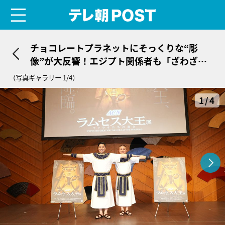
menu
テレ朝POST
チョコレートプラネットにそっくりな“彫
像”が大反響！エジプト関係者も「ざわざわ
していた」
（写真ギャラリー 1/4）
1/4