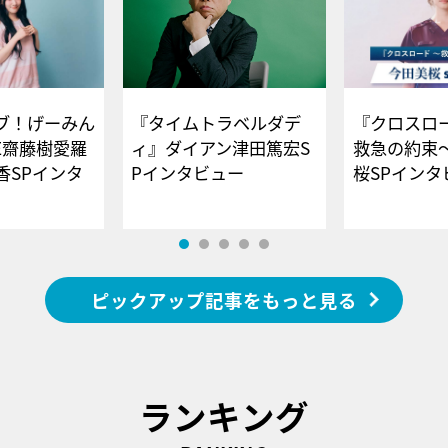
ブ！げーみん
『タイムトラベルダデ
『クロスロー
E齋藤樹愛羅
ィ』ダイアン津田篤宏S
救急の約束
香SPインタ
Pインタビュー
桜SPイ
ピックアップ記事をもっと見る
ランキング