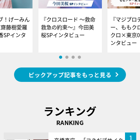
ブ！げーみん
『クロスロード ～救命
『マジプロ
E齋藤樹愛羅
救急の約束～』今田美
ー、ももク
香SPインタ
桜SPインタビュー
クロ×東京0
ンタビュー
ピックアップ記事をもっと見る
ランキング
RANKING
1