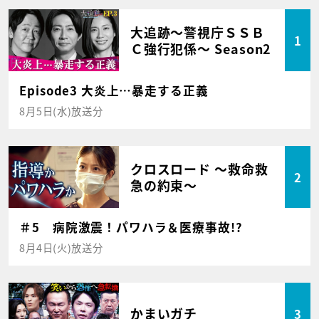
大追跡～警視庁ＳＳＢ
1
Ｃ強行犯係～ Season2
Episode3 大炎上…暴走する正義
8月5日(水)放送分
クロスロード ～救命救
2
急の約束～
＃5 病院激震！パワハラ＆医療事故!?
8月4日(火)放送分
かまいガチ
3