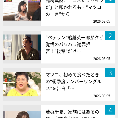
高橋真麻、「コネだブサイク
だ」と叩かれるも…“マツコ
の一言”から…
2026.08.05
2
“ベテラン”船越英一郎がクビ
覚悟のパワハラ謝罪拒
否！“後輩”だけ…
2026.08.05
3
マツコ、初めて食べたとき
の“衝撃度ナンバーワングル
メ”を告白「…
2026.08.05
4
若槻千夏、家族にはあるの