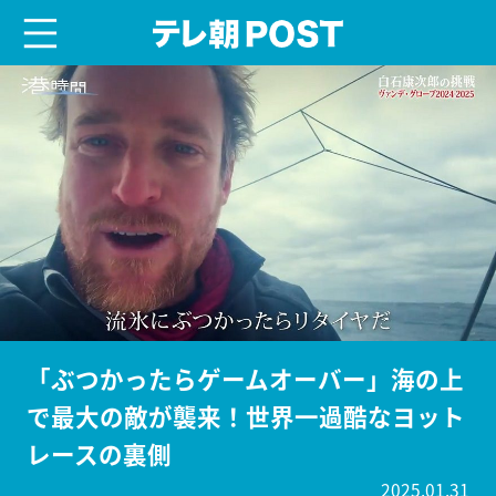
menu
テレ朝POST
「ぶつかったらゲームオーバー」海の上
で最大の敵が襲来！世界一過酷なヨット
レースの裏側
2025.01.31