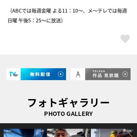
（ABCでは毎週金曜 よる11：10～、メ～テレでは毎週
日曜 午後5：25～に放送）
ス
フォトギャラリー
PHOTO GALLERY