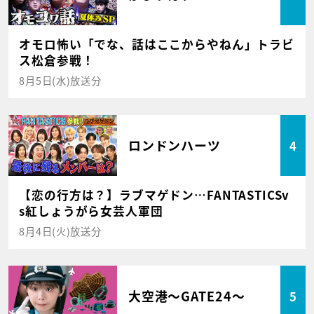
オモロ怖い「でな、話はここからやねん」トラビ
ス松倉参戦！
8月5日(水)放送分
ロンドンハーツ
4
【恋の行方は？】ラブマゲドン…FANTASTICSv
s紅しょうがら女芸人軍団
8月4日(火)放送分
大空港～GATE24～
5