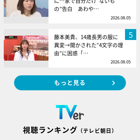
に…家で自分だけ“ないも
の”告白 あわや…
2026.08.05
5
藤本美貴、14歳長男の服に
異変→聞かされた“4文字の理
由”に困惑「…
2026.08.05
もっと見る
視聴ランキング
（テレビ朝日）