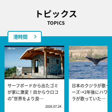
トピックス
TOPICS
港時間
サーフボードから出たゴミ
日本のクジラが歌っ
が家に激変！目からウロコ
ーズ→2年後にハワ
の“世界をより良…
ラが歌っていた…
2026.07.24
2