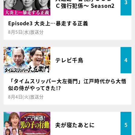
3
Ｃ強行犯係～ Season2
Episode3 大炎上…暴走する正義
8月5日(水)放送分
テレビ千鳥
4
「タイムスリッパー大左衛門」江戸時代から大悟
似の侍がやってきた!?
8月4日(火)放送分
夫が寝たあとに
5