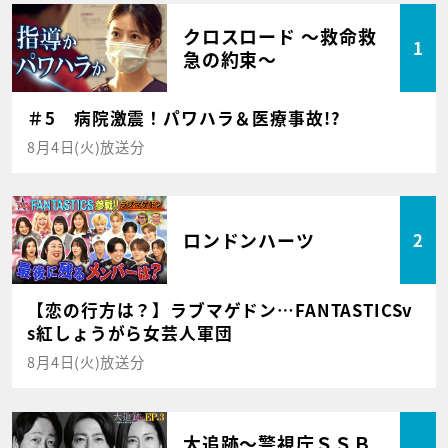
クロスロード ～救命救
1
急の約束～
＃5 病院激震！パワハラ＆医療事故!?
8月4日(火)放送分
ロンドンハーツ
2
【恋の行方は？】ラブマゲドン…FANTASTICSv
s紅しょうがら女芸人軍団
8月4日(火)放送分
大追跡～警視庁ＳＳＢ