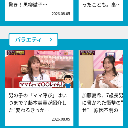
驚き！黒柳徹子…
ったことも。高…
2026.08.05
2
バラエティ
男の子の「ママ呼び」はい
加藤夏希、7歳長男
つまで？藤本美貴が紹介し
に書かれた衝撃の“
た“変わるきっか…
せ” 原因不明の…
2026.08.05
2