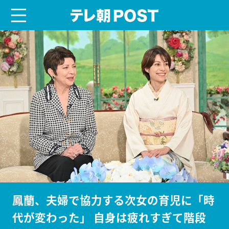
menu
テレ朝POST
鳳蘭、夫婦で協力する次女の育児に「時
代が変わった」 自身は疲れすぎて階段