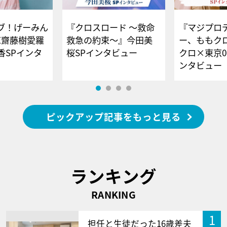
ブ！げーみん
『クロスロード ～救命
『マジプロ
E齋藤樹愛羅
救急の約束～』今田美
ー、ももク
香SPインタ
桜SPインタビュー
クロ×東京0
ンタビュー
ピックアップ記事をもっと見る
ランキング
RANKING
1
担任と生徒だった16歳差夫