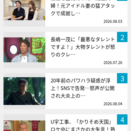
婦！元アイドル妻の猛アタッ
クで成就し…
2026.08.03
2
長嶋一茂に「最悪なタレント
ですよ！」大物タレントが怒
りのクレ…
2026.07.26
3
20年前のパワハラ疑惑が浮
上！SNSで告発…怒声が公開
され大炎上の…
2026.08.04
4
U字工事、『かりそめ天国』
ロケ中にまさかの大失言！熟