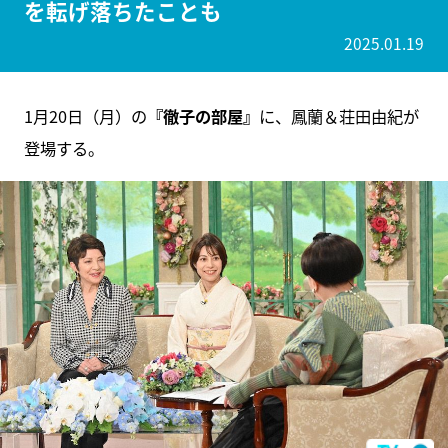
を転げ落ちたことも
2025.01.19
1月20日（月）の
『徹子の部屋』
に、鳳蘭＆荘田由紀が
登場する。