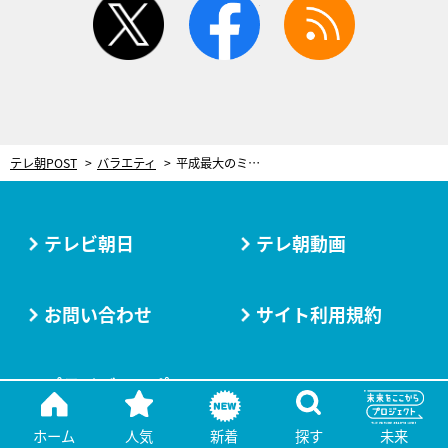
テレ朝POST
バラエティ
平成最大のミステリー「国松長官狙撃事件」。30年事件を追う記者が“唯一の目撃者”にテレビ初取材
テレビ朝日
テレ朝動画
お問い合わせ
サイト利用規約
プライバシーポリシー
ホーム
人気
新着
探す
未来