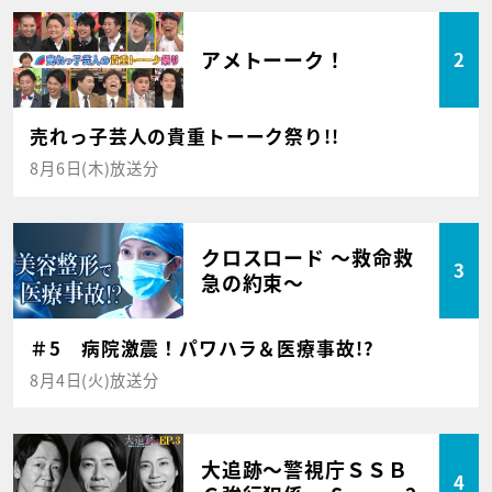
アメトーーク！
2
売れっ子芸人の貴重トーーク祭り!!
8月6日(木)放送分
クロスロード ～救命救
3
急の約束～
＃5 病院激震！パワハラ＆医療事故!?
8月4日(火)放送分
大追跡～警視庁ＳＳＢ
4