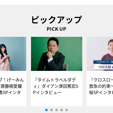
ピックアップ
PICK UP
ブ！げーみん
『タイムトラベルダデ
『クロスロー
E齋藤樹愛羅
ィ』ダイアン津田篤宏S
救急の約束
香SPインタ
Pインタビュー
桜SPイ