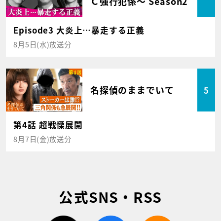
Ｃ強行犯係～ Season2
Episode3 大炎上…暴走する正義
8月5日(水)放送分
名探偵のままでいて
5
第4話 超戦慄展開
8月7日(金)放送分
公式SNS・RSS
twitter
facebook
rss