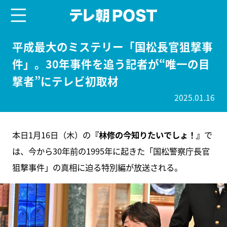
menu
テレ朝POST
平成最大のミステリー「国松長官狙撃事
件」。30年事件を追う記者が“唯一の目
撃者”にテレビ初取材
2025.01.16
本日1月16日（木）の
『林修の今知りたいでしょ！』
で
は、今から30年前の1995年に起きた「国松警察庁長官
狙撃事件」の真相に迫る特別編が放送される。