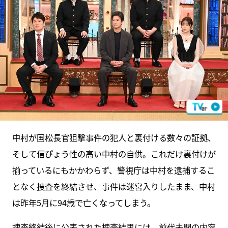
中村が国松長官狙撃事件の犯人と裏付ける数々の証拠、
そして信ぴょう性の高い中村の自供。これだけ裏付けが
揃っているにもかかわらず、警視庁は中村を逮捕するこ
となく捜査を終結させ、事件は迷宮入りしたまま、中村
は昨年5月に94歳で亡くなってしまう。
捜査終結後に公表された捜査結果には、前代未聞の内容