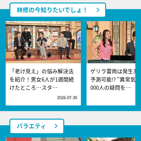
林修の今知りたいでしょ！
「老け見え」の悩み解決法
ゲリラ雷雨は発生30
を紹介！男女6人が1週間続
予測可能!? “異常気象
けたところ…スタ…
000人の疑問を…
2026.07.30
2
バラエティ