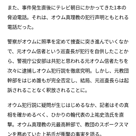
また、事件発生直後にテレビ朝日にかかってきた1本の
脅迫電話。それは、オウム真理教の犯行声明ともとれる
電話だった。
警察がオウムに照準を定めて捜査に突き進んでいくなか
で、元オウム信者という巡査長が犯行を自供したことか
ら、警視庁公安部は共犯と思われる元オウム信者たちを
次々に逮捕しオウム犯行説を徹底究明。しかし、元教団
幹部をはじめ誰もが完全否定し、結局、元巡査長らは起
訴されることなく釈放されることに。
オウム犯行説に疑問が生じはじめるなか、記者はその真
相を確かめるべく、ひかりの輪代表の上祐史浩氏を直
撃。オウム真理教の元最高幹部で、教団のスポークスマ
ンを務めていた上祐氏が衝撃の事実を語る。