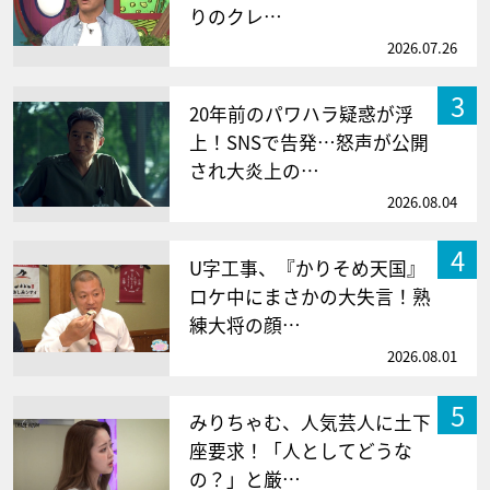
りのクレ…
2026.07.26
3
20年前のパワハラ疑惑が浮
上！SNSで告発…怒声が公開
され大炎上の…
2026.08.04
4
U字工事、『かりそめ天国』
ロケ中にまさかの大失言！熟
練大将の顔…
2026.08.01
5
みりちゃむ、人気芸人に土下
座要求！「人としてどうな
の？」と厳…