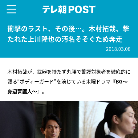
menu
テレ朝POST
衝撃のラスト、その後…。木村拓哉、撃
たれた上川隆也の汚名そそぐため奔走
2018.03.08
木村拓哉が、武器を持たず丸腰で警護対象者を徹底的に
護る“ボディーガード”を演じている木曜ドラマ
『BG～
身辺警護人～』
。