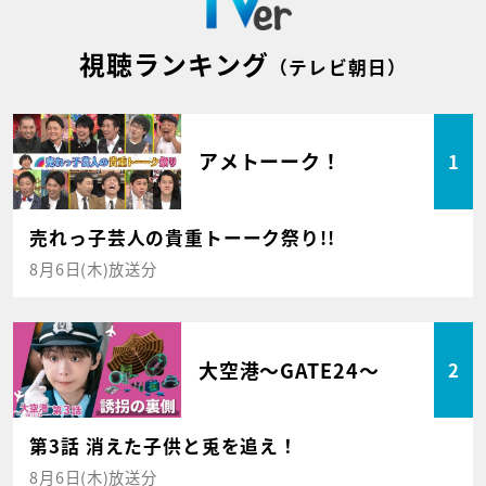
視聴ランキング
（テレビ朝日）
アメトーーク！
1
売れっ子芸人の貴重トーーク祭り!!
8月6日(木)放送分
大空港～GATE24～
2
第3話 消えた子供と兎を追え！
8月6日(木)放送分