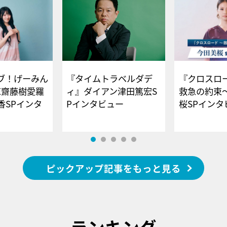
ブ！げーみん
『タイムトラベルダデ
『クロスロー
E齋藤樹愛羅
ィ』ダイアン津田篤宏S
救急の約束
香SPインタ
Pインタビュー
桜SPイ
ピックアップ記事をもっと見る
ランキング