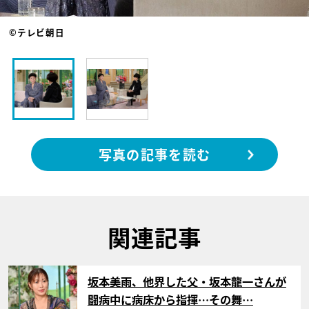
©テレビ朝日
写真の記事を読む
関連記事
サムネイル
坂本美雨、他界した父・坂本龍一さんが
闘病中に病床から指揮…その舞…