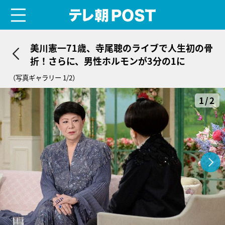
menu
テレ朝POST
美川憲一71歳、寺尾聰のライブで人生初の骨
折！さらに、男性ホルモンが3分の1に
（写真ギャラリー 1/2）
1/2