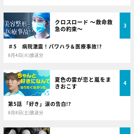
クロスロード ～救命救
3
急の約束～
＃5 病院激震！パワハラ＆医療事故!?
8月4日(火)放送分
夏色の雲が恋と嵐をま
4
きおこす
第5話 「好き」涙の告白!?
8月8日(土)放送分