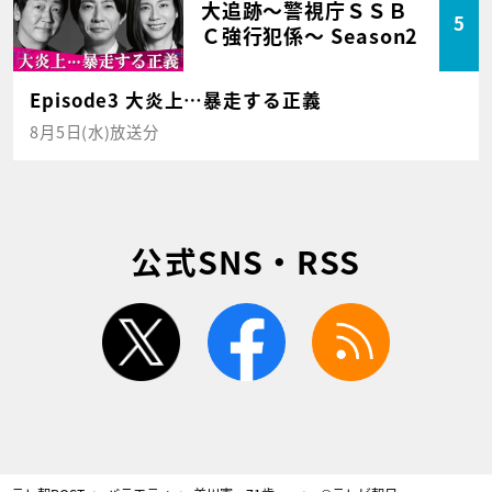
大追跡～警視庁ＳＳＢ
5
Ｃ強行犯係～ Season2
Episode3 大炎上…暴走する正義
8月5日(水)放送分
公式SNS・RSS
twitter
facebook
rss