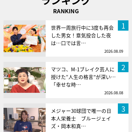
RANKING
1
世界一周旅行中に3度も再会
した男女！意気投合した夜
は…口では言…
2026.08.09
2
マツコ、M-1ブレイク芸人に
授けた“人生の格言”が深い…
「幸せな時…
2026.08.08
3
メジャー30球団で唯一の日
本人栄養士 ブルージェイ
ズ・岡本和真…