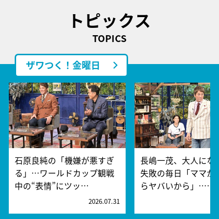
トピックス
TOPICS
ザワつく！金曜日
石原良純の「機嫌が悪すぎ
長嶋一茂、大人にな
る」…ワールドカップ観戦
失敗の毎日「ママが
中の“表情”にツッ…
らヤバいから」……
2026.07.31
2