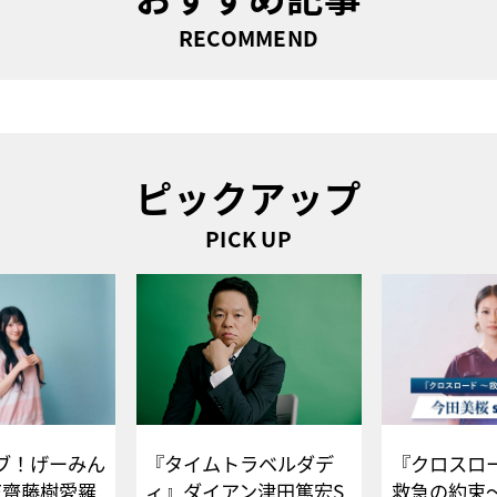
RECOMMEND
ピックアップ
PICK UP
ブ！げーみん
『タイムトラベルダデ
『クロスロー
E齋藤樹愛羅
ィ』ダイアン津田篤宏S
救急の約束