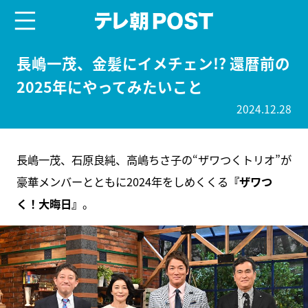
menu
テレ朝POST
長嶋一茂、金髪にイメチェン!? 還暦前の
2025年にやってみたいこと
2024.12.28
長嶋一茂、石原良純、高嶋ちさ子の“ザワつくトリオ”が
豪華メンバーとともに2024年をしめくくる
『ザワつ
く！大晦日』
。