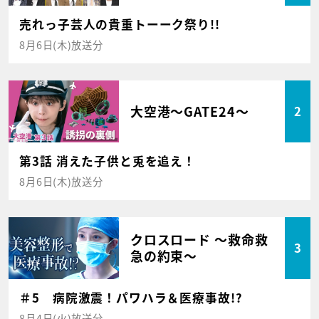
売れっ子芸人の貴重トーーク祭り!!
8月6日(木)放送分
大空港～GATE24～
2
第3話 消えた子供と兎を追え！
8月6日(木)放送分
クロスロード ～救命救
3
急の約束～
＃5 病院激震！パワハラ＆医療事故!?
8月4日(火)放送分