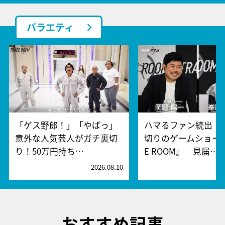
バラエティ
「ゲス野郎！」「やばっ」
ハマるファン続出！
意外な人気芸人がガチ裏切
切りのゲームショー『
り！50万円持ち…
E ROOM』 見届…
2026.08.10
2
おすすめ記事