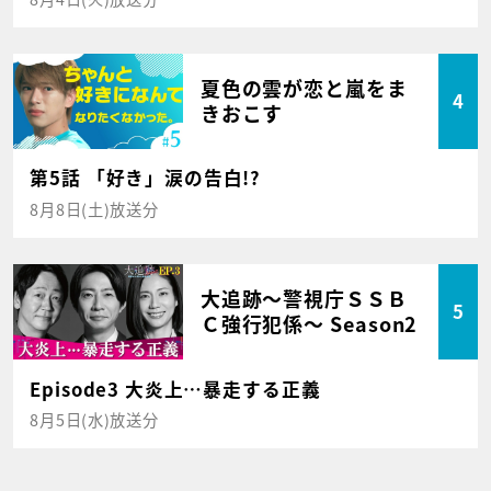
夏色の雲が恋と嵐をま
4
きおこす
第5話 「好き」涙の告白!?
8月8日(土)放送分
大追跡～警視庁ＳＳＢ
5
Ｃ強行犯係～ Season2
Episode3 大炎上…暴走する正義
8月5日(水)放送分