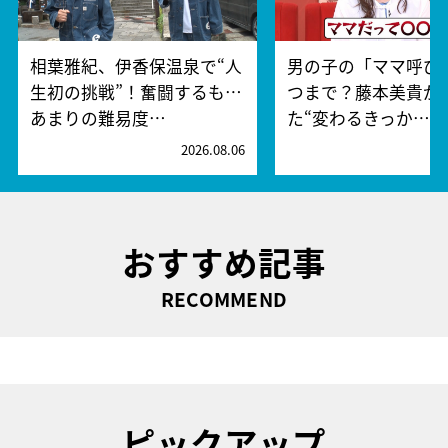
相葉雅紀、伊香保温泉で“人
男の子の「ママ呼び
生初の挑戦”！奮闘するも…
つまで？藤本美貴が
あまりの難易度…
た“変わるきっか…
2026.08.06
2
おすすめ記事
RECOMMEND
ピックアップ