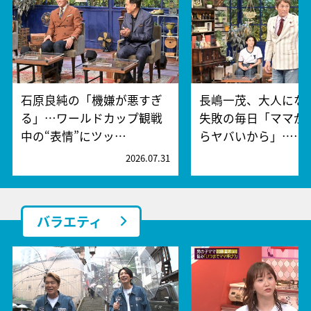
石原良純の「機嫌が悪すぎ
長嶋一茂、大人にな
る」…ワールドカップ観戦
失敗の毎日「ママが
中の“表情”にツッ…
らヤバいから」……
2026.07.31
2
バラエティ