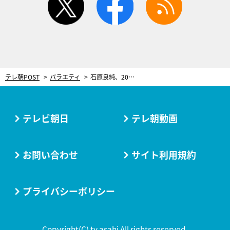
テレ朝POST
バラエティ
石原良純、20年来の友人・萬田久子と伊勢神宮へ！“立入禁止の聖域”で絶景に感動
テレビ朝日
テレ朝動画
お問い合わせ
サイト利用規約
プライバシーポリシー
Copyright(C) tv asahi All rights reserved.