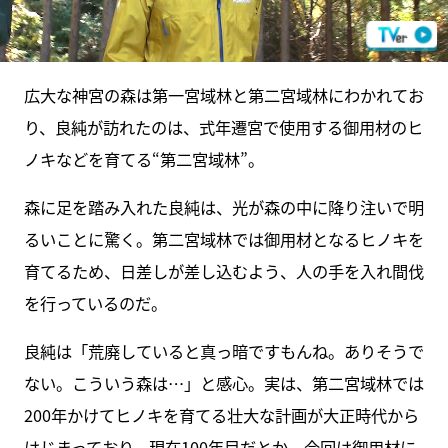
広大な神宮の森は第一宮域林と第二宮域林にわかれてお
り、良純が訪れたのは、式年遷宮で使用する御用材のヒ
ノキなどを育てる“第二宮域林”。
森に足を踏み入れた良純は、光が森の中に降り注いで明
るいことに驚く。第二宮域林では御用材となるヒノキを
育てるため、日差しが差し込むよう、人の手を入れ間伐
を行っているのだ。
良純は「荒廃していると真っ暗ですもんね。ありそうで
ない。こういう森は…」と感心。実は、第二宮域林では
200年かけてヒノキを育てる壮大な計画が大正時代から
はじまっており、現在100年目だとか。今回は御用材に