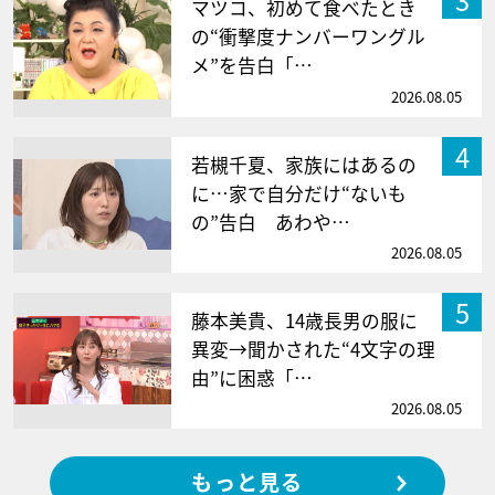
マツコ、初めて食べたとき
の“衝撃度ナンバーワングル
メ”を告白「…
2026.08.05
4
若槻千夏、家族にはあるの
に…家で自分だけ“ないも
の”告白 あわや…
2026.08.05
5
藤本美貴、14歳長男の服に
異変→聞かされた“4文字の理
由”に困惑「…
2026.08.05
もっと見る