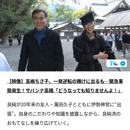
【映像】高嶋ちさ子、一発逆転の賭けに出るも…緊急事
態発生！サバンナ高橋「どうなっても知りませんよ！」
良純が20年来の友人・萬田久子とともに伊勢神宮に“出
張”。自身のこだわりや知識を披露しながら、良純流の
おもてなしを繰り広げていく。