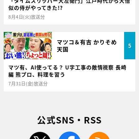
「タイムスリッパー大左衛門」江戸時代から大悟
似の侍がやってきた!?
8月4日(火)放送分
マツコ＆有吉 かりそめ
5
天国
マツ有、AI使ってる？ U字工事の敵情視察 長崎
編 熊プロ、料理を習う
7月31日(金)放送分
公式SNS・RSS
twitter
facebook
rss