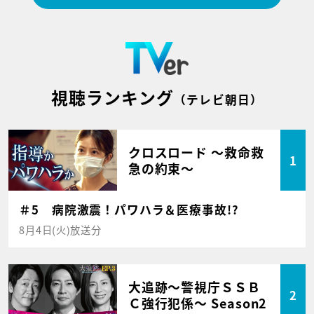
視聴ランキング
（テレビ朝日）
クロスロード ～救命救
1
急の約束～
＃5 病院激震！パワハラ＆医療事故!?
8月4日(火)放送分
大追跡～警視庁ＳＳＢ
2
Ｃ強行犯係～ Season2