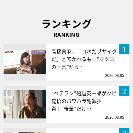
ランキング
RANKING
1
高橋真麻、「コネだブサイク
だ」と叩かれるも…“マツコ
の一言”から…
2026.08.05
2
“ベテラン”船越英一郎がクビ
覚悟のパワハラ謝罪拒
否！“後輩”だけ…
2026.08.05
3