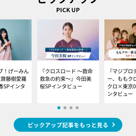
PICK UP
ブ！げーみん
『クロスロード ～救命
『マジプロ
E齋藤樹愛羅
救急の約束～』今田美
ー、ももク
香SPインタ
桜SPインタビュー
クロ×東京0
ンタビュー
ピックアップ記事をもっと見る