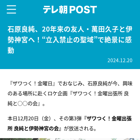
menu
テレ朝POST
石原良純、20年来の友人・萬田久子と伊
勢神宮へ！“立入禁止の聖域”で絶景に感
動
2024.12.20
『ザワつく！金曜日』でおなじみ、石原良純が今、興味
のある場所に赴くロケ企画『ザワつく！金曜出張所 良
純と○○の会』。
本日12月20日（金）、その第3弾
『ザワつく！金曜出張
所 良純と伊勢神宮の会』
が放送される。