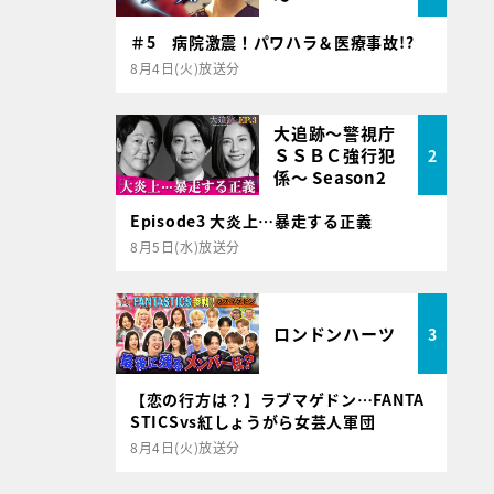
＃5 病院激震！パワハラ＆医療事故!?
8月4日(火)放送分
大追跡～警視庁
ＳＳＢＣ強行犯
2
係～ Season2
Episode3 大炎上…暴走する正義
8月5日(水)放送分
ロンドンハーツ
3
【恋の行方は？】ラブマゲドン…FANTA
STICSvs紅しょうがら女芸人軍団
8月4日(火)放送分