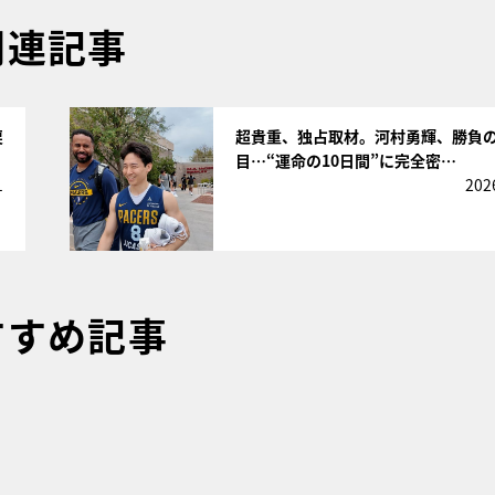
関連記事
サムネイル
戻
超貴重、独占取材。河村勇輝、勝負の
目…“運命の10日間”に完全密…
1
202
すすめ記事