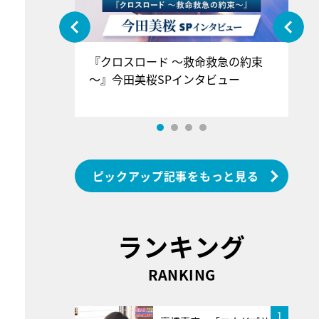
ぐ』＝LOV
『クロスロード ～救命救急の約束
『
香SPインタ
～』今田美桜SPインタビュー
ロ
ン
ピックアップ記事をもっと見る
ランキング
RANKING
1