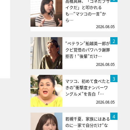
高橋真麻、「コネだブサ
イクだ」と叩かれる
も…“マツコの一言”か
ら…
2026.08.05
2
“ベテラン”船越英一郎が
クビ覚悟のパワハラ謝罪
拒否！“後輩”だけ…
2026.08.05
3
マツコ、初めて食べたと
きの“衝撃度ナンバーワ
ングルメ”を告白「…
2026.08.05
4
若槻千夏、家族にはある
のに…家で自分だけ“な