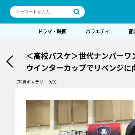
ドラマ・映画
バラエティ
音
＜高校バスケ＞世代ナンバーワ
ウインターカップでリベンジに
（写真ギャラリー 9/9）