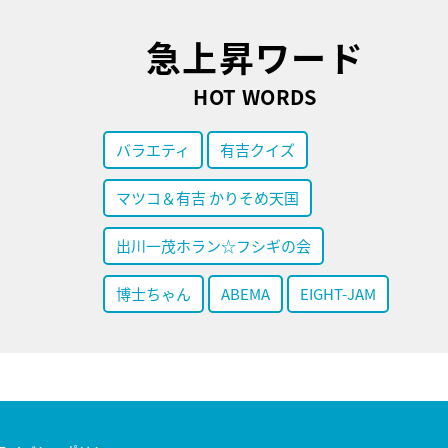
急上昇ワード
HOT WORDS
バラエティ
有吉クイズ
マツコ＆有吉 かりそめ天国
出川一茂ホラン☆フシギの会
博士ちゃん
ABEMA
EIGHT-JAM