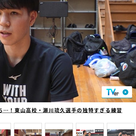
『アイ＝ラブ！げーみん
E齋藤樹愛羅＆佐々木舞
ビュー
ち…！東山高校・瀬川琉久選手の独特すぎる練習