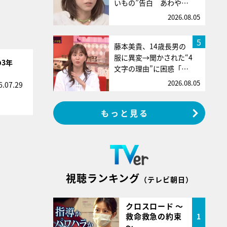
いもの”告白 あわや…
2026.08.05
5
藤本美貴、14歳長男の
服に異変→聞かされた“4
3年
文字の理由”に困惑「…
2026.08.05
6.07.29
もっと見る
視聴ランキング
（テレビ朝日）
クロスロード ～
救命救急の約束
1
～