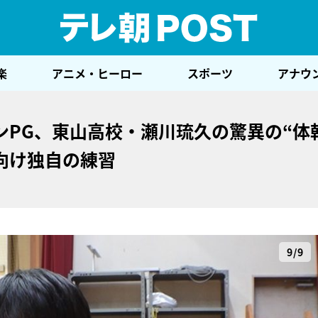
テレ
楽
アニメ・ヒーロー
スポーツ
アナウ
ンPG、東山高校・瀬川琉久の驚異の“
向け独自の練習
9/9