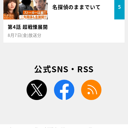
名探偵のままでいて
5
第4話 超戦慄展開
8月7日(金)放送分
公式SNS・RSS
twitter
facebook
rss