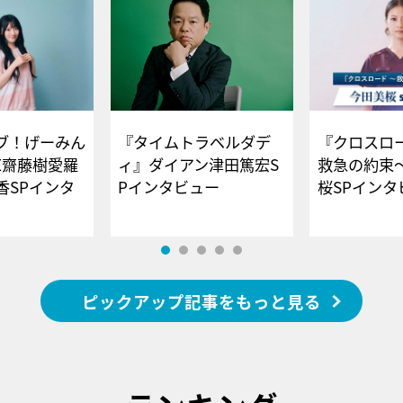
ブ！げーみん
『タイムトラベルダデ
『クロスロー
E齋藤樹愛羅
ィ』ダイアン津田篤宏S
救急の約束
香SPインタ
Pインタビュー
桜SPイ
ピックアップ記事をもっと見る