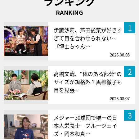
ランキング
RANKING
1
伊藤沙莉、芦田愛菜が好きす
ぎて目を合わせられない…
『博士ちゃん…
2026.08.08
2
高橋文哉、“体のある部分”の
サイズが規格外？黒柳徹子も
目を見張…
2026.08.07
3
メジャー30球団で唯一の日
本人栄養士 ブルージェイ
ズ・岡本和真…