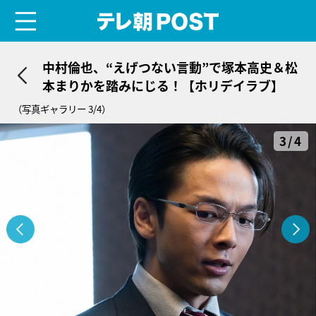
menu
テレ朝POST
中村倫也、“えげつない言動”で塚本高史＆松
本まりかを踏みにじる！【ホリデイラブ】
（写真ギャラリー 3/4）
3/4