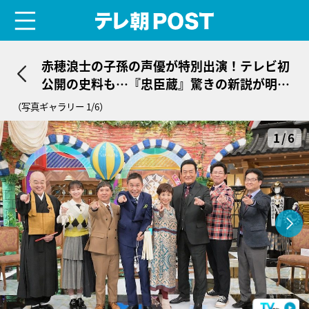
menu
テレ朝POST
赤穂浪士の子孫の声優が特別出演！テレビ初
公開の史料も…『忠臣蔵』驚きの新説が明ら
かに
（写真ギャラリー 1/6）
1/6