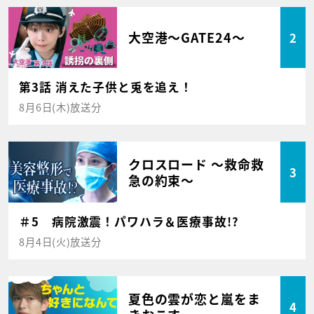
大空港～GATE24～
2
第3話 消えた子供と兎を追え！
8月6日(木)放送分
クロスロード ～救命救
3
急の約束～
＃5 病院激震！パワハラ＆医療事故!?
8月4日(火)放送分
夏色の雲が恋と嵐をま
4