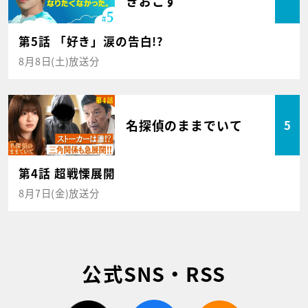
きおこす
第5話 「好き」涙の告白!?
8月8日(土)放送分
名探偵のままでいて
5
第4話 超戦慄展開
8月7日(金)放送分
公式SNS・RSS
twitter
facebook
rss