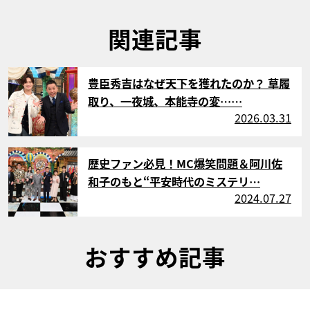
関連記事
サムネイル
豊臣秀吉はなぜ天下を獲れたのか？ 草履
取り、一夜城、本能寺の変……
2026.03.31
サムネイル
歴史ファン必見！MC爆笑問題＆阿川佐
和子のもと“平安時代のミステリ…
2024.07.27
おすすめ記事