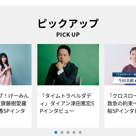
ピックアップ
PICK UP
ブ！げーみん
『タイムトラベルダデ
『クロスロー
E齋藤樹愛羅
ィ』ダイアン津田篤宏S
救急の約束
香SPインタ
Pインタビュー
桜SPイ