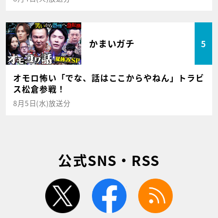
かまいガチ
5
オモロ怖い「でな、話はここからやねん」トラビ
ス松倉参戦！
8月5日(水)放送分
公式SNS・RSS
twitter
facebook
rss