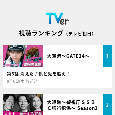
視聴ランキング
（テレビ朝日）
大空港～GATE24～
1
第3話 消えた子供と兎を追え！
8月6日(木)放送分
大追跡～警視庁ＳＳＢ
2
Ｃ強行犯係～ Season2