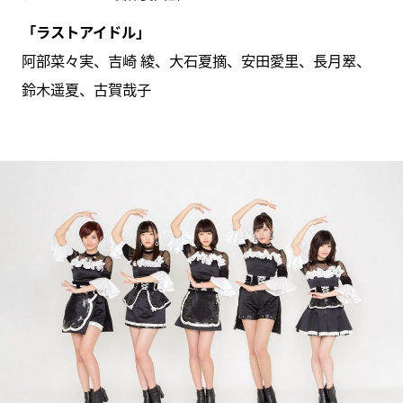
「ラストアイドル」
阿部菜々実、吉崎 綾、大石夏摘、安田愛里、長月翠、
鈴木遥夏、古賀哉子