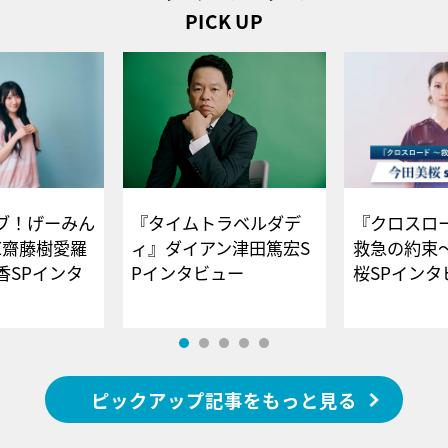
PICK UP
ブ！げーみん
『タイムトラベルダデ
『クロスロー
E齋藤樹愛羅
ィ』ダイアン津田篤宏S
救急の約束
香SPインタ
Pインタビュー
桜SPイ
ピックアップ記事をもっと見る