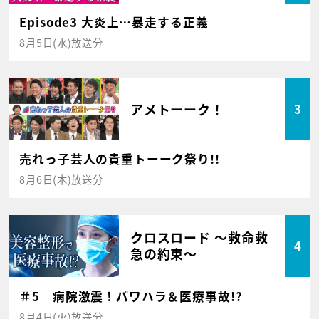
Episode3 大炎上…暴走する正義
8月5日(水)放送分
アメトーーク！
3
売れっ子芸人の貴重トーーク祭り!!
8月6日(木)放送分
クロスロード ～救命救
4
急の約束～
＃5 病院激震！パワハラ＆医療事故!?
8月4日(火)放送分