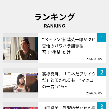
ランキング
RANKING
1
“ベテラン”船越英一郎がクビ
覚悟のパワハラ謝罪拒
否！“後輩”だけ…
2026.08.05
2
高橋真麻、「コネだブサイク
だ」と叩かれるも…“マツコ
の一言”から…
2026.08.05
3
川田裕美、洗濯物がなぜか真