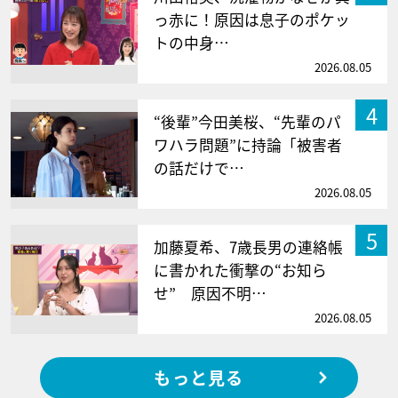
っ赤に！原因は息子のポケッ
トの中身…
2026.08.05
4
“後輩”今田美桜、“先輩のパ
ワハラ問題”に持論「被害者
の話だけで…
2026.08.05
5
加藤夏希、7歳長男の連絡帳
に書かれた衝撃の“お知ら
せ” 原因不明…
2026.08.05
もっと見る