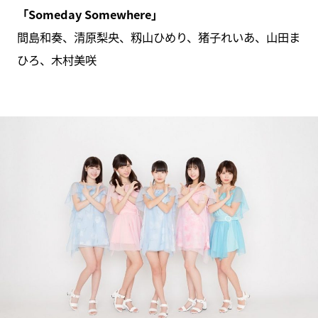
「Someday Somewhere」
間島和奏、清原梨央、籾山ひめり、猪子れいあ、山田ま
ひろ、木村美咲