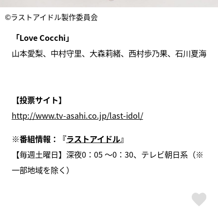
©ラストアイドル製作委員会
「Love Cocchi」
山本愛梨、中村守里、大森莉緒、西村歩乃果、石川夏海
【投票サイト】
http://www.tv-asahi.co.jp/last-idol/
※番組情報：『
ラストアイドル
』
【毎週土曜日】深夜0：05 ～0：30、テレビ朝日系（※
一部地域を除く）
ス