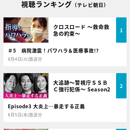
視聴ランキング
（テレビ朝日）
クロスロード ～救命救
1
急の約束～
＃5 病院激震！パワハラ＆医療事故!?
8月4日(火)放送分
大追跡～警視庁ＳＳＢ
2
Ｃ強行犯係～ Season2
Episode3 大炎上…暴走する正義
8月5日(水)放送分