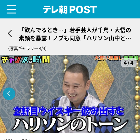
menu
テレ朝POST
「飲んでるとき…」若手芸人が千鳥・大悟の
素顔を暴露！ノブも同意「ハリソン山中と一
緒」
（写真ギャラリー 4/4）
4/4