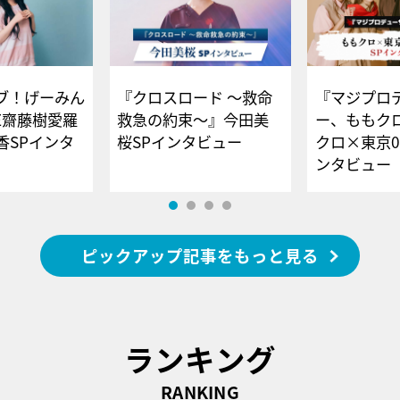
ブ！げーみん
『クロスロード ～救命
『マジプロ
E齋藤樹愛羅
救急の約束～』今田美
ー、ももク
香SPインタ
桜SPインタビュー
クロ×東京0
ンタビュー
ピックアップ記事をもっと見る
ランキング
RANKING