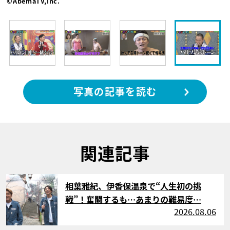
©AbemaTV,Inc.
写真の記事を読む
関連記事
サムネイル
相葉雅紀、伊香保温泉で“人生初の挑
戦”！奮闘するも…あまりの難易度…
2026.08.06