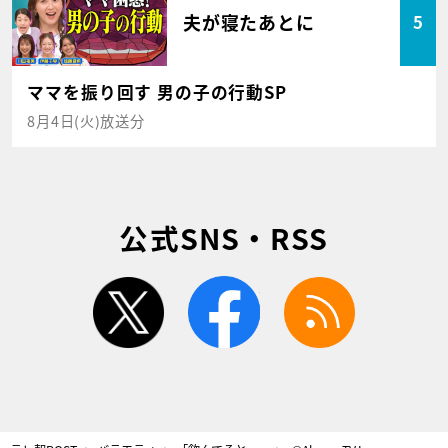
夫が寝たあとに
5
ママを振り回す 男の子の行動SP
8月4日(火)放送分
公式SNS・RSS
twitter
facebook
rss