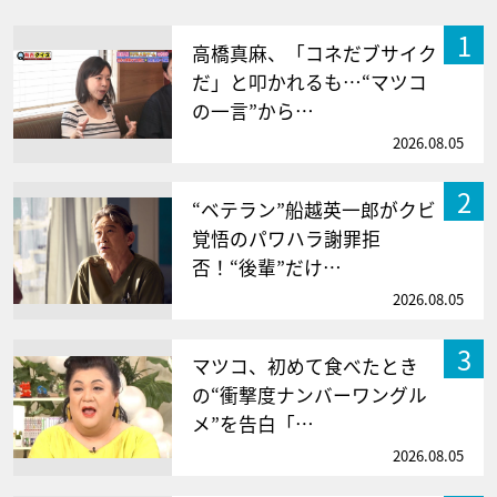
1
高橋真麻、「コネだブサイク
だ」と叩かれるも…“マツコ
の一言”から…
2026.08.05
2
“ベテラン”船越英一郎がクビ
覚悟のパワハラ謝罪拒
否！“後輩”だけ…
2026.08.05
3
マツコ、初めて食べたとき
の“衝撃度ナンバーワングル
メ”を告白「…
2026.08.05