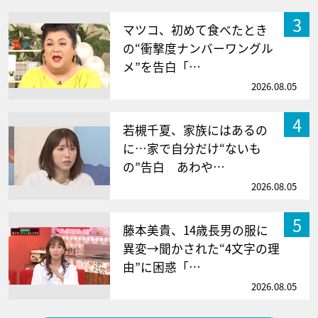
3
マツコ、初めて食べたとき
の“衝撃度ナンバーワングル
メ”を告白「…
2026.08.05
4
若槻千夏、家族にはあるの
に…家で自分だけ“ないも
の”告白 あわや…
2026.08.05
5
藤本美貴、14歳長男の服に
異変→聞かされた“4文字の理
由”に困惑「…
2026.08.05