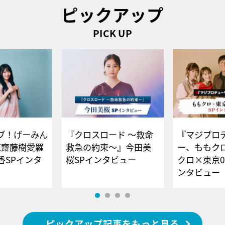
ピックアップ
PICK UP
ブ！げーみん
『クロスロード ～救命
『マジプロ
E齋藤樹愛羅
救急の約束～』今田美
ー、ももク
香SPインタ
桜SPインタビュー
クロ×東京0
ンタビュー
ピックアップ記事をもっと見る