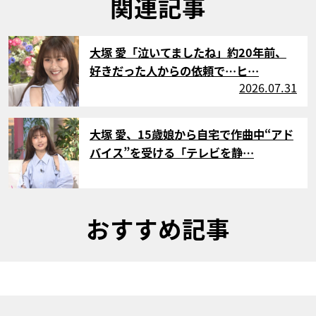
関連記事
サムネイル
大塚 愛「泣いてましたね」約20年前、
好きだった人からの依頼で…ヒ…
2026.07.31
サムネイル
大塚 愛、15歳娘から自宅で作曲中“アド
バイス”を受ける「テレビを静…
おすすめ記事