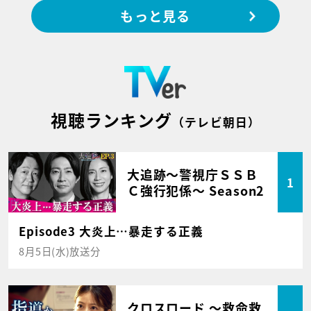
もっと見る
視聴ランキング
（テレビ朝日）
大追跡～警視庁ＳＳＢ
1
Ｃ強行犯係～ Season2
Episode3 大炎上…暴走する正義
8月5日(水)放送分
クロスロード ～救命救