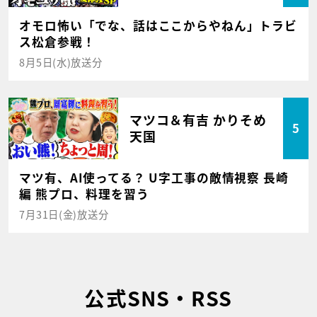
オモロ怖い「でな、話はここからやねん」トラビ
ス松倉参戦！
8月5日(水)放送分
マツコ＆有吉 かりそめ
5
天国
マツ有、AI使ってる？ U字工事の敵情視察 長崎
編 熊プロ、料理を習う
7月31日(金)放送分
公式SNS・RSS