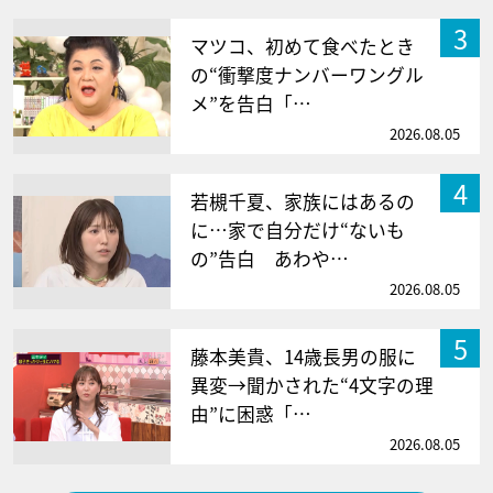
3
マツコ、初めて食べたとき
の“衝撃度ナンバーワングル
メ”を告白「…
2026.08.05
4
若槻千夏、家族にはあるの
に…家で自分だけ“ないも
の”告白 あわや…
2026.08.05
5
藤本美貴、14歳長男の服に
異変→聞かされた“4文字の理
由”に困惑「…
2026.08.05