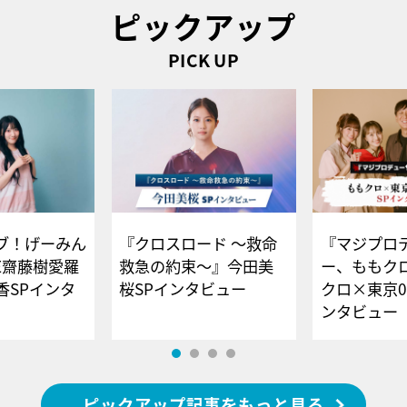
ピックアップ
PICK UP
ブ！げーみん
『クロスロード ～救命
『マジプロ
E齋藤樹愛羅
救急の約束～』今田美
ー、ももク
香SPインタ
桜SPインタビュー
クロ×東京0
ンタビュー
ピックアップ記事をもっと見る