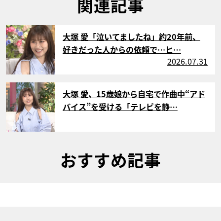
関連記事
サムネイル
大塚 愛「泣いてましたね」約20年前、
好きだった人からの依頼で…ヒ…
2026.07.31
サムネイル
大塚 愛、15歳娘から自宅で作曲中“アド
バイス”を受ける「テレビを静…
おすすめ記事