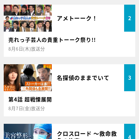
アメトーーク！
2
売れっ子芸人の貴重トーーク祭り!!
8月6日(木)放送分
名探偵のままでいて
3
第4話 超戦慄展開
8月7日(金)放送分
クロスロード ～救命救
4