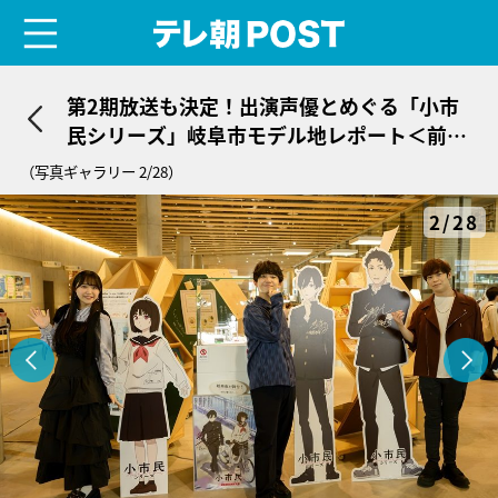
menu
テレ朝POST
第2期放送も決定！出演声優とめぐる「小市
民シリーズ」岐阜市モデル地レポート＜前編
＞
（写真ギャラリー 2/28）
2/28