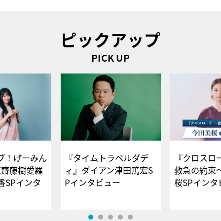
ピックアップ
PICK UP
ブ！げーみん
『タイムトラベルダデ
『クロスロー
E齋藤樹愛羅
ィ』ダイアン津田篤宏S
救急の約束
香SPインタ
Pインタビュー
桜SPイ