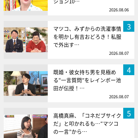
ション10…
2026.08.06
3
マツコ、みずからの洗濯事情
を明かし有吉おどろき！私服
で外出す…
2026.08.07
4
既婚・彼女持ち男を見極め
る“一言質問”をレインボー池
田が伝授！…
2026.08.07
5
高橋真麻、「コネだブサイク
だ」と叩かれるも…“マツコ
の一言”から…