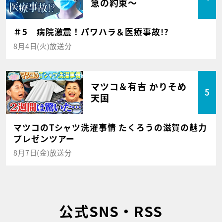
急の約束～
＃5 病院激震！パワハラ＆医療事故!?
8月4日(火)放送分
マツコ＆有吉 かりそめ
5
天国
マツコのTシャツ洗濯事情 たくろうの滋賀の魅力
プレゼンツアー
8月7日(金)放送分
公式SNS・RSS