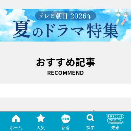
おすすめ記事
RECOMMEND
ピックアップ
PICK UP
ホーム
人気
新着
探す
未来