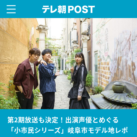
menu
テレ朝POST
第2期放送も決定！出演声優とめぐる
「小市民シリーズ」岐阜市モデル地レポ