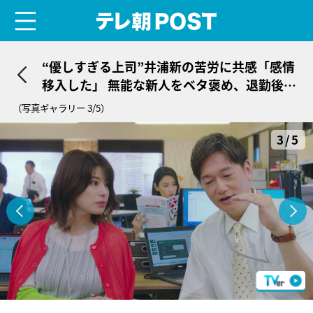
menu
テレ朝POST
“優しすぎる上司”井浦新の苦労に共感「感情
移入した」 無能な新人をベタ褒め、退勤後も
電話で部下対応…＜無能の鷹＞
（写真ギャラリー 3/5）
3/5