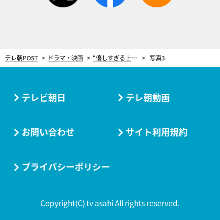
テレ朝POST
ドラマ・映画
“優しすぎる上司”井浦新の苦労に共感「感情移入した」 無能な新人をベタ褒め、退勤後も電話で部下対応…＜無能の鷹＞
写真3
テレビ朝日
テレ朝動画
お問い合わせ
サイト利用規約
プライバシーポリシー
Copyright(C) tv asahi All rights reserved.