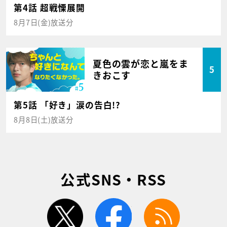
第4話 超戦慄展開
8月7日(金)放送分
夏色の雲が恋と嵐をま
5
きおこす
第5話 「好き」涙の告白!?
8月8日(土)放送分
公式SNS・RSS
twitter
facebook
rss