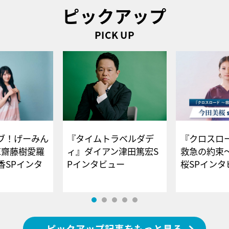
ピックアップ
PICK UP
ブ！げーみん
『タイムトラベルダデ
『クロスロー
E齋藤樹愛羅
ィ』ダイアン津田篤宏S
救急の約束
香SPインタ
Pインタビュー
桜SPイ
ピックアップ記事をもっと見る