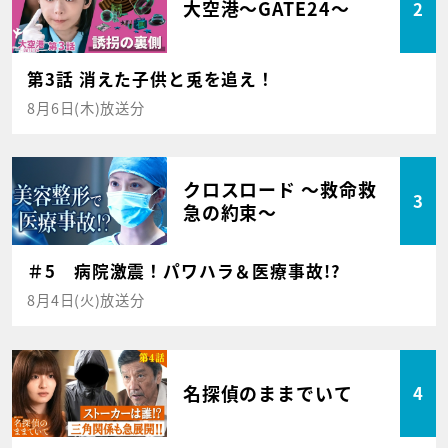
大空港～GATE24～
2
第3話 消えた子供と兎を追え！
8月6日(木)放送分
クロスロード ～救命救
3
急の約束～
＃5 病院激震！パワハラ＆医療事故!?
8月4日(火)放送分
名探偵のままでいて
4