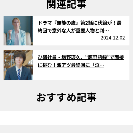
関連記事
サムネイル
ドラマ『無能の鷹』第2話に伏線が！最
終回で意外な人が重要人物と判…
2024.12.02
サムネイル
ひ弱社員・塩野瑛久、“鷹野語録”で面接
に挑む！激アツ最終回に「泣…
おすすめ記事