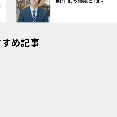
挑む！激アツ最終回に「泣…
2
すすめ記事