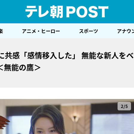
テレ
楽
アニメ・ヒーロー
スポーツ
アナウ
に共感「感情移入した」 無能な新人を
＜無能の鷹＞
2/5