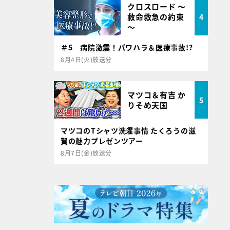
クロスロード ～
救命救急の約束
4
～
＃5 病院激震！パワハラ＆医療事故!?
8月4日(火)放送分
マツコ＆有吉 か
5
りそめ天国
マツコのTシャツ洗濯事情 たくろうの滋
賀の魅力プレゼンツアー
8月7日(金)放送分