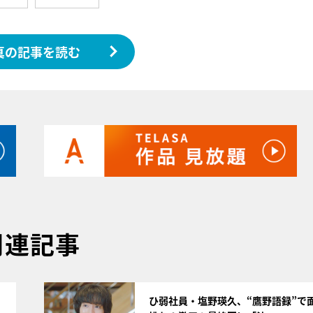
真の記事を読む
関連記事
サムネイル
ひ弱社員・塩野瑛久、“鷹野語録”で