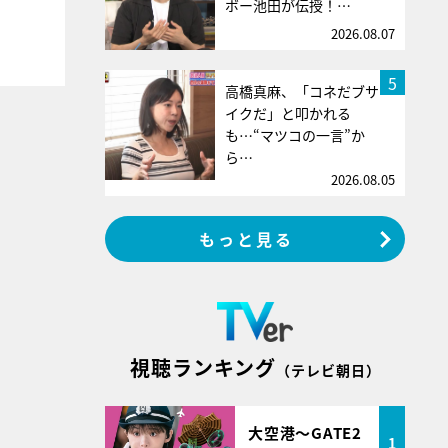
ボー池田が伝授！…
2026.08.07
5
高橋真麻、「コネだブサ
イクだ」と叩かれる
も…“マツコの一言”か
ら…
2026.08.05
もっと見る
視聴ランキング
（テレビ朝日）
大空港～GATE2
1