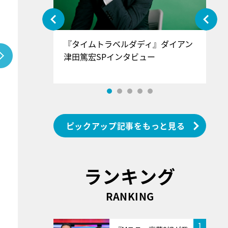
ぐ』＝LOV
『タイムトラベルダディ』ダイアン
『
香SPインタ
津田篤宏SPインタビュー
～
ピックアップ記事をもっと見る
ランキング
RANKING
1