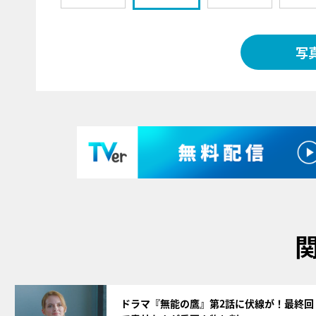
写
サムネイル
ドラマ『無能の鷹』第2話に伏線が！最終回