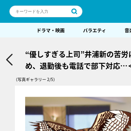
ドラマ・映画
バラエティ
音
“優しすぎる上司”井浦新の苦労
め、退勤後も電話で部下対応…
（写真ギャラリー 2/5）