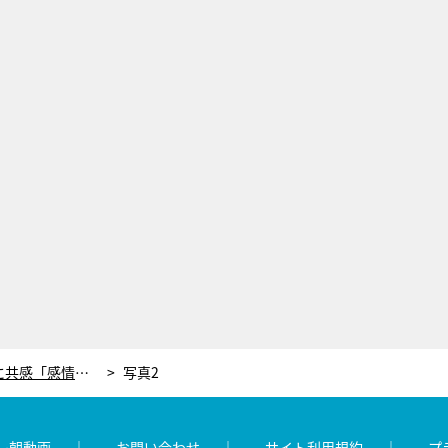
“優しすぎる上司”井浦新の苦労に共感「感情移入した」 無能な新人をベタ褒め、退勤後も電話で部下対応…＜無能の鷹＞
写真2
レ朝動画
お問い合わせ
サイト利用規約
プ