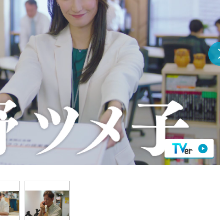
『アイ＝ラブ！げーみん
E齋藤樹愛羅＆佐々木舞
ビュー