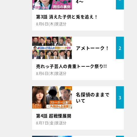
4～
第3話 消えた子供と兎を追え！
8月6日(木)放送分
アメトーーク！
2
売れっ子芸人の貴重トーーク祭り!!
8月6日(木)放送分
名探偵のままで
3
いて
第4話 超戦慄展開
8月7日(金)放送分