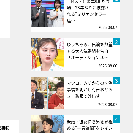
『Mステ』豪華8組が登
場！23年ぶりに披露さ
れる“ミリオンセラー
達…
2026.08.07
2
ゆうちゃみ、出演を熱望
する大人気番組を告白
「オーディション10…
2026.08.06
3
マツコ、みずからの洗濯
事情を明かし有吉おどろ
き！私服で外出す…
2026.08.07
4
既婚・彼女持ち男を見極
面接に
める“一言質問”をレイン