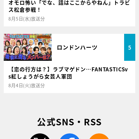
オモロ怖い「でな、話はここからやねん」トラビ
ス松倉参戦！
8月5日(水)放送分
ロンドンハーツ
5
【恋の行方は？】ラブマゲドン…FANTASTICSv
s紅しょうがら女芸人軍団
8月4日(火)放送分
公式SNS・RSS
twitter
facebook
rss