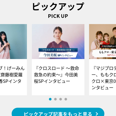
ピックアップ
PICK UP
ブ！げーみん
『クロスロード ～救命
『マジプロ
E齋藤樹愛羅
救急の約束～』今田美
ー、ももク
香SPインタ
桜SPインタビュー
クロ×東京0
ンタビュー
ピックアップ記事をもっと見る