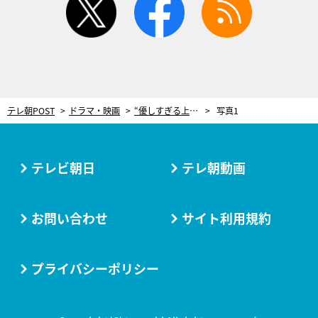
テレ朝POST
ドラマ・映画
“優しすぎる上司”井浦新の苦労に共感「感情移入した」 無能な新人をベタ褒め、退勤後も電話で部下対応…＜無能の鷹＞
写真1
テレビ朝日
テレ朝動画
お問い合わせ
サイト利用規約
プライバシーポリシー