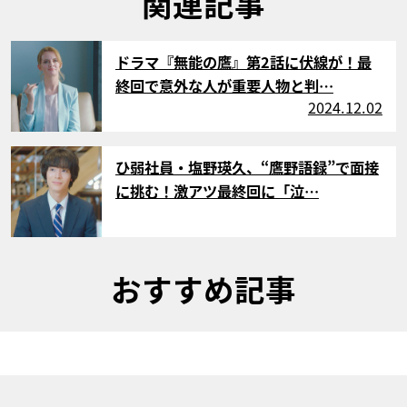
関連記事
サムネイル
ドラマ『無能の鷹』第2話に伏線が！最
終回で意外な人が重要人物と判…
2024.12.02
サムネイル
ひ弱社員・塩野瑛久、“鷹野語録”で面接
に挑む！激アツ最終回に「泣…
おすすめ記事