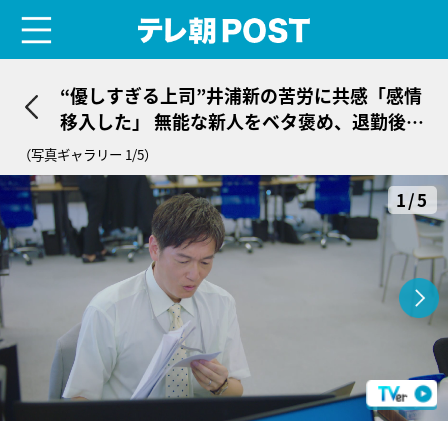
menu
テレ朝POST
“優しすぎる上司”井浦新の苦労に共感「感情
移入した」 無能な新人をベタ褒め、退勤後も
電話で部下対応…＜無能の鷹＞
（写真ギャラリー 1/5）
1/5