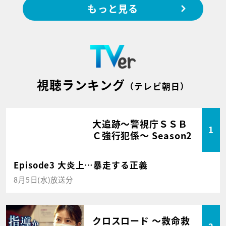
もっと見る
視聴ランキング
（テレビ朝日）
大追跡～警視庁ＳＳＢ
1
Ｃ強行犯係～ Season2
Episode3 大炎上…暴走する正義
8月5日(水)放送分
クロスロード ～救命救