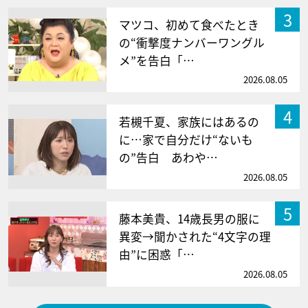
3
マツコ、初めて食べたとき
の“衝撃度ナンバーワングル
メ”を告白「…
2026.08.05
4
若槻千夏、家族にはあるの
に…家で自分だけ“ないも
の”告白 あわや…
2026.08.05
5
藤本美貴、14歳長男の服に
異変→聞かされた“4文字の理
由”に困惑「…
2026.08.05