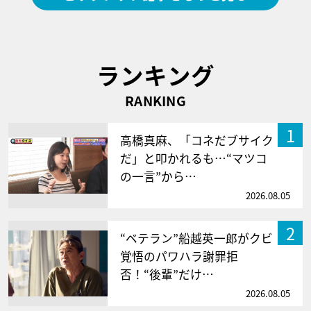
ランキング
RANKING
1
高橋真麻、「コネだブサイク
だ」と叩かれるも…“マツコ
の一言”から…
2026.08.05
2
“ベテラン”船越英一郎がクビ
覚悟のパワハラ謝罪拒
否！“後輩”だけ…
2026.08.05