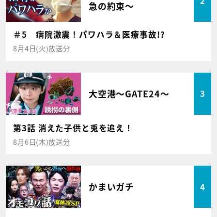
2
急の約束～
＃5 病院激震！パワハラ＆医療事故!?
8月4日(火)放送分
大空港～GATE24～
3
第3話 消えた子供と兎を追え！
8月6日(木)放送分
かまいガチ
4