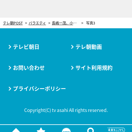
テレ朝POST
バラエティ
長嶋一茂、小学生時代の“戦慄の出来事”を告白。1本のいたずら電話で長嶋家が恐ろしい騒動に
写真3
テレビ朝日
テレ朝動画
お問い合わせ
サイト利用規約
プライバシーポリシー
Copyright(C) tv asahi All rights reserved.