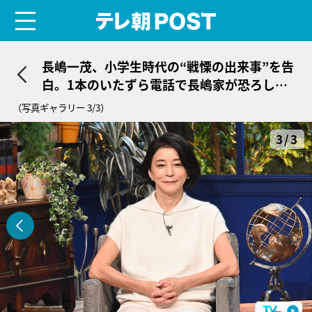
menu
テレ朝POST
長嶋一茂、小学生時代の“戦慄の出来事”を告
白。1本のいたずら電話で長嶋家が恐ろしい
騒動に
（写真ギャラリー 3/3）
3/3