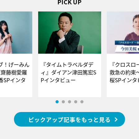
PICK UP
ブ！げーみん
『タイムトラベルダデ
『クロスロー
E齋藤樹愛羅
ィ』ダイアン津田篤宏S
救急の約束
香SPインタ
Pインタビュー
桜SPイ
ピックアップ記事をもっと見る