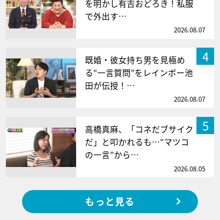
を明かし有吉おどろき！私服
で外出す…
2026.08.07
4
既婚・彼女持ち男を見極め
る“一言質問”をレインボー池
田が伝授！…
2026.08.07
5
高橋真麻、「コネだブサイク
だ」と叩かれるも…“マツコ
の一言”から…
2026.08.05
もっと見る