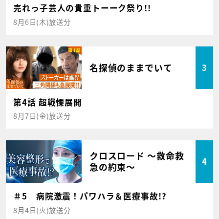
売れっ子芸人の貴重トーーク祭り!!
8月6日(木)放送分
名探偵のままでいて
3
第4話 超戦慄展開
8月7日(金)放送分
クロスロード ～救命救
4
急の約束～
＃5 病院激震！パワハラ＆医療事故!?
8月4日(火)放送分