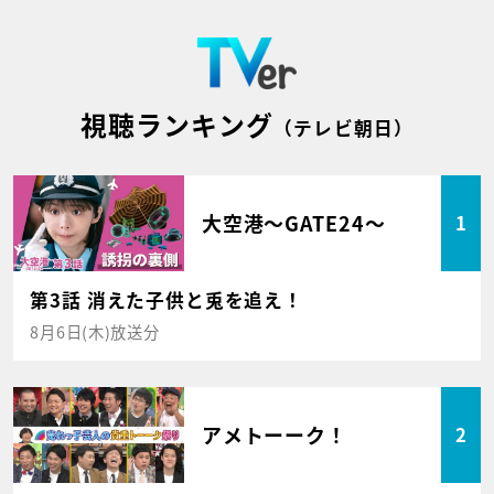
視聴ランキング
（テレビ朝日）
大空港～GATE24～
1
第3話 消えた子供と兎を追え！
8月6日(木)放送分
アメトーーク！
2