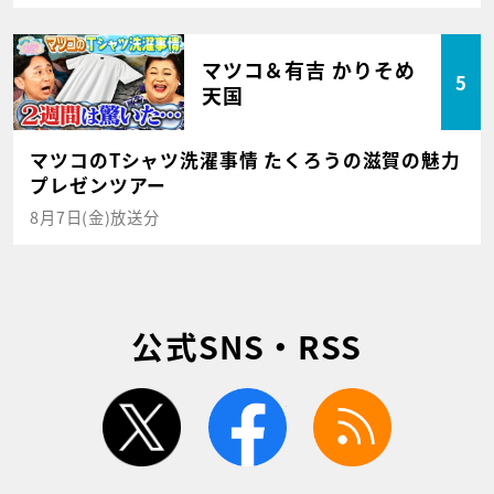
マツコ＆有吉 かりそめ
5
天国
マツコのTシャツ洗濯事情 たくろうの滋賀の魅力
プレゼンツアー
8月7日(金)放送分
公式SNS・RSS
twitter
facebook
rss