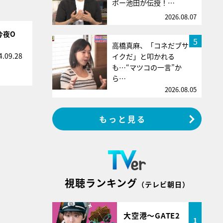
ボー池田が伝授！…
2026.08.07
今夜O
5
高橋真麻、「コネだブサ
4.09.28
イクだ」と叩かれる
も…“マツコの一言”か
ら…
2026.08.05
もっと見る
視聴ランキング
（テレビ朝日）
大空港～GATE2
1