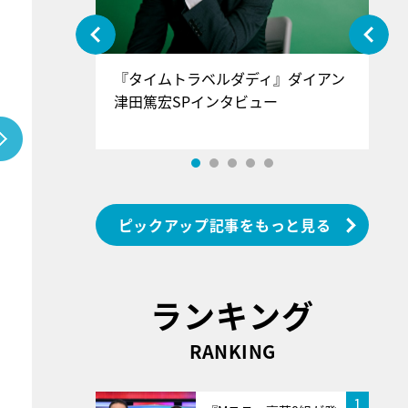
ぐ』＝LOV
『タイムトラベルダディ』ダイアン
『
香SPインタ
津田篤宏SPインタビュー
～
ピックアップ記事をもっと見る
ランキング
RANKING
1