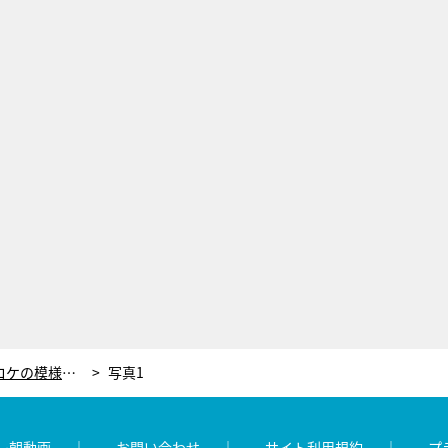
『内村プロデュース復活SP』最新ロケの模様が初公開！有吉弘行「充実感得られましたね」
写真1
レ朝動画
お問い合わせ
サイト利用規約
プ