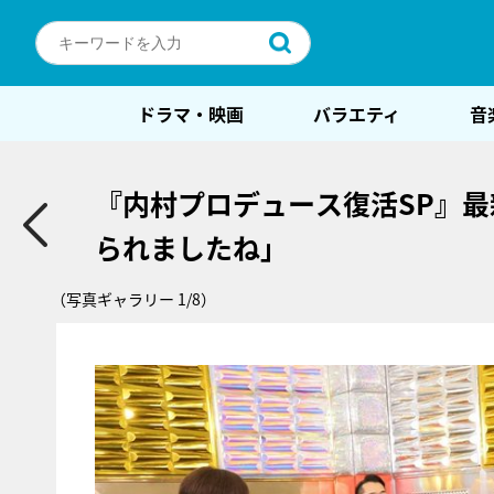
ドラマ・映画
バラエティ
音
『内村プロデュース復活SP』
られましたね」
（写真ギャラリー 1/8）