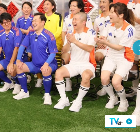
『アイ＝ラブ！げーみん
E齋藤樹愛羅＆佐々木舞
ビュー