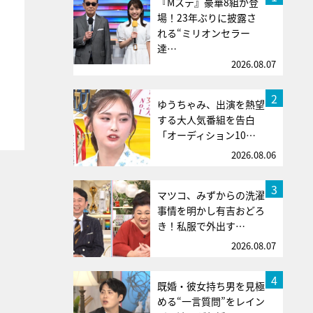
『Mステ』豪華8組が登
場！23年ぶりに披露さ
れる“ミリオンセラー
達…
2026.08.07
2
ゆうちゃみ、出演を熱望
する大人気番組を告白
「オーディション10…
2026.08.06
3
マツコ、みずからの洗濯
事情を明かし有吉おどろ
き！私服で外出す…
2026.08.07
4
既婚・彼女持ち男を見極
める“一言質問”をレイン