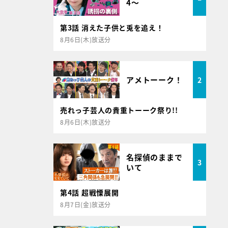
4～
第3話 消えた子供と兎を追え！
8月6日(木)放送分
アメトーーク！
2
売れっ子芸人の貴重トーーク祭り!!
8月6日(木)放送分
名探偵のままで
3
いて
第4話 超戦慄展開
8月7日(金)放送分