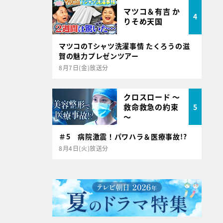
マツコ＆有吉 か
4
りそめ天国
マツコのTシャツ洗濯事情 たくろうの滋
賀の魅力プレゼンツアー
8月7日(金)放送分
クロスロード ～
救命救急の約束
5
～
＃5 病院激震！パワハラ＆医療事故!?
8月4日(火)放送分