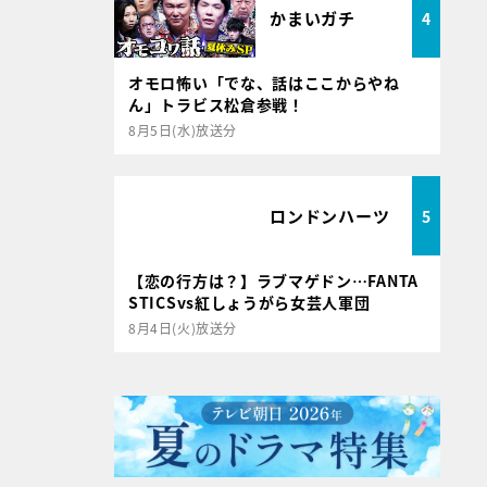
かまいガチ
4
オモロ怖い「でな、話はここからやね
ん」トラビス松倉参戦！
8月5日(水)放送分
ロンドンハーツ
5
【恋の行方は？】ラブマゲドン…FANTA
STICSvs紅しょうがら女芸人軍団
8月4日(火)放送分