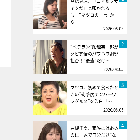
高橋真麻、「コネだブサ
イクだ」と叩かれる
も…“マツコの一言”か
ら…
2026.08.05
2
“ベテラン”船越英一郎が
クビ覚悟のパワハラ謝罪
拒否！“後輩”だけ…
2026.08.05
3
マツコ、初めて食べたと
きの“衝撃度ナンバーワ
ングルメ”を告白「…
2026.08.05
4
若槻千夏、家族にはある
のに…家で自分だけ“な