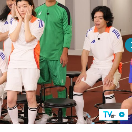
『アイ＝ラブ！げーみん
E齋藤樹愛羅＆佐々木舞
ビュー