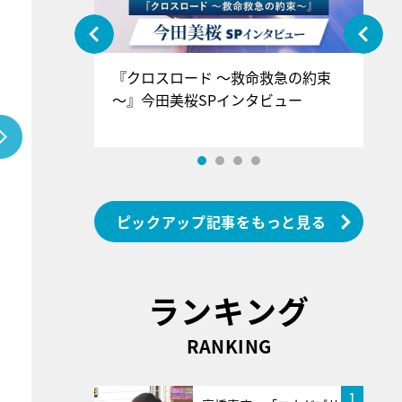
ぐ』＝LOV
『クロスロード ～救命救急の約束
『
香SPインタ
～』今田美桜SPインタビュー
ロ
ン
ピックアップ記事をもっと見る
ランキング
RANKING
1