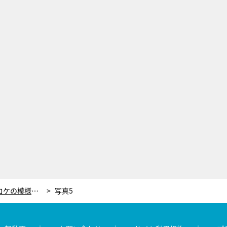
『内村プロデュース復活SP』最新ロケの模様が初公開！有吉弘行「充実感得られましたね」
写真5