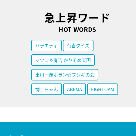
急上昇ワード
HOT WORDS
バラエティ
有吉クイズ
マツコ＆有吉 かりそめ天国
出川一茂ホラン☆フシギの会
博士ちゃん
ABEMA
EIGHT-JAM