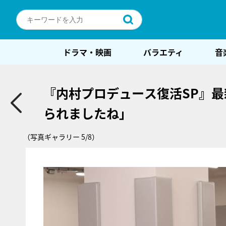
ドラマ・映画
バラエティ
音
『内村プロデュース復活SP』
られましたね」
（写真ギャラリー 5/8）