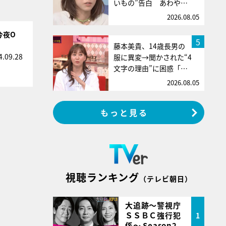
いもの”告白 あわや…
2026.08.05
今夜O
5
藤本美貴、14歳長男の
4.09.28
服に異変→聞かされた“4
文字の理由”に困惑「…
2026.08.05
もっと見る
視聴ランキング
（テレビ朝日）
大追跡～警視庁
ＳＳＢＣ強行犯
1
係～ Season2