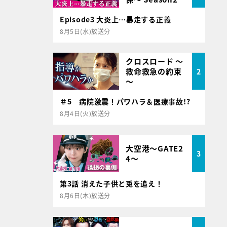
Episode3 大炎上…暴走する正義
8月5日(水)放送分
クロスロード ～
救命救急の約束
2
～
＃5 病院激震！パワハラ＆医療事故!?
8月4日(火)放送分
大空港～GATE2
3
4～
第3話 消えた子供と兎を追え！
8月6日(木)放送分