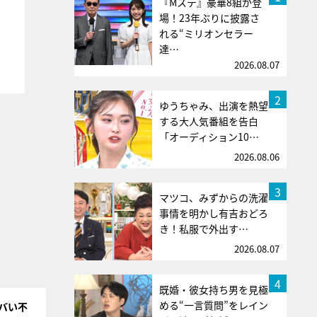
『Mステ』豪華8組が登
場！23年ぶりに披露さ
れる“ミリオンセラー
達…
2026.08.07
2
ゆうちゃみ、出演を熱望
する大人気番組を告白
「オーディション10…
2026.08.06
3
マツコ、みずからの洗濯
事情を明かし有吉おどろ
き！私服で外出す…
2026.08.07
4
既婚・彼女持ち男を見極
める“一言質問”をレイン
バい不