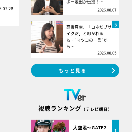
ボー池田が伝授！…
6.07.28
2026.08.07
5
高橋真麻、「コネだブサ
イクだ」と叩かれる
も…“マツコの一言”か
ら…
2026.08.05
もっと見る
視聴ランキング
（テレビ朝日）
大空港～GATE2
1