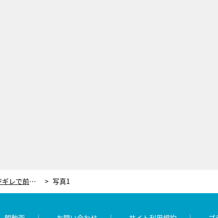
「史上最低のコント」ナダル、マジギレで前代未聞の展開！相方・西野に怒り爆発
写真1
レ朝動画
お問い合わせ
サイト利用規約
プ