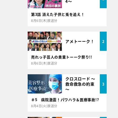
4～
第3話 消えた子供と兎を追え！
8月6日(木)放送分
アメトーーク！
2
売れっ子芸人の貴重トーーク祭り!!
8月6日(木)放送分
クロスロード ～
救命救急の約束
3
～
＃5 病院激震！パワハラ＆医療事故!?
8月4日(火)放送分