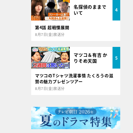
名探偵のままで
4
いて
第4話 超戦慄展開
8月7日(金)放送分
マツコ＆有吉 か
5
りそめ天国
マツコのTシャツ洗濯事情 たくろうの滋
賀の魅力プレゼンツアー
8月7日(金)放送分