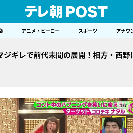
テレ
楽
アニメ・ヒーロー
スポーツ
アナウ
マジギレで前代未聞の展開！相方・西野
1/7