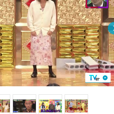
『アイ＝ラブ！げーみん
E齋藤樹愛羅＆佐々木舞
ビュー