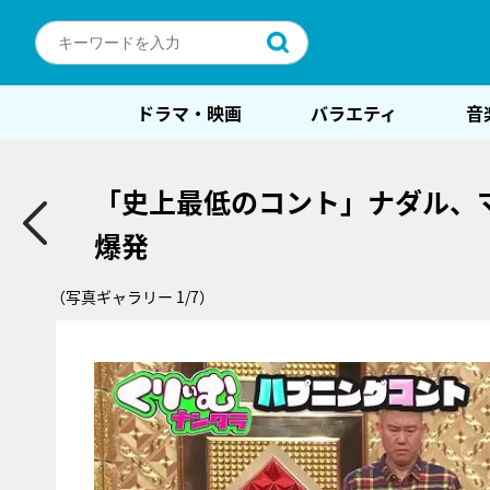
ドラマ・映画
バラエティ
音
「史上最低のコント」ナダル、
爆発
（写真ギャラリー 1/7）