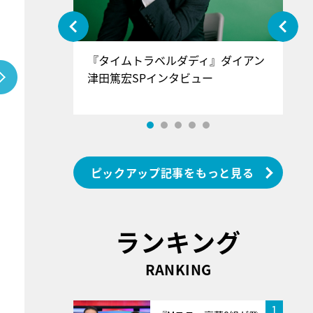
ぐ』＝LOV
『タイムトラベルダディ』ダイアン
『
香SPインタ
津田篤宏SPインタビュー
～
ピックアップ記事をもっと見る
ランキング
RANKING
1