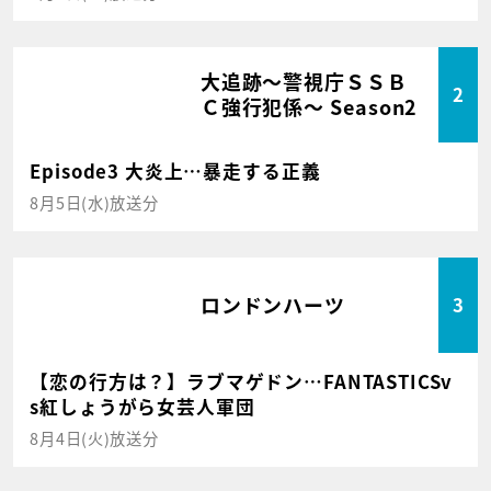
大追跡～警視庁ＳＳＢ
2
Ｃ強行犯係～ Season2
Episode3 大炎上…暴走する正義
8月5日(水)放送分
ロンドンハーツ
3
【恋の行方は？】ラブマゲドン…FANTASTICSv
s紅しょうがら女芸人軍団
8月4日(火)放送分