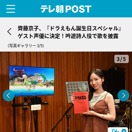
menu
テレ朝POST
齊藤京子、『ドラえもん誕生日スペシャル』
ゲスト声優に決定！吟遊詩人役で歌を披露
（写真ギャラリー 3/5）
3/5