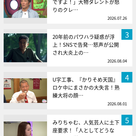
ですよ！」大物タレントが怒
りのクレ…
2026.07.26
3
20年前のパワハラ疑惑が浮
上！SNSで告発…怒声が公開
され大炎上の…
2026.08.04
4
U字工事、『かりそめ天国』
ロケ中にまさかの大失言！熟
練大将の顔…
2026.08.01
5
みりちゃむ、人気芸人に土下
座要求！「人としてどうな