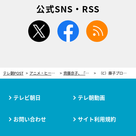
公式SNS・RSS
twitter
facebook
rss
テレ朝POST
アニメ・ヒーロー
齊藤京子、『ドラえもん誕生日スペシャル』ゲスト声優に決定！吟遊詩人役で歌を披露
（C）藤子プロ・小学館・テレビ朝日・シンエイ・ＡＤＫ
テレビ朝日
テレ朝動画
お問い合わせ
サイト利用規約