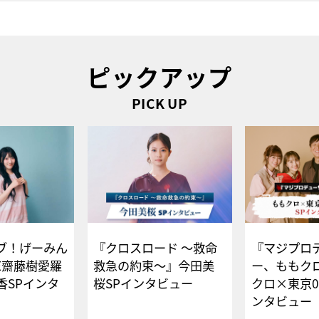
ピックアップ
PICK UP
ブ！げーみん
『クロスロード ～救命
『マジプロ
E齋藤樹愛羅
救急の約束～』今田美
ー、ももク
香SPインタ
桜SPインタビュー
クロ×東京0
ンタビュー