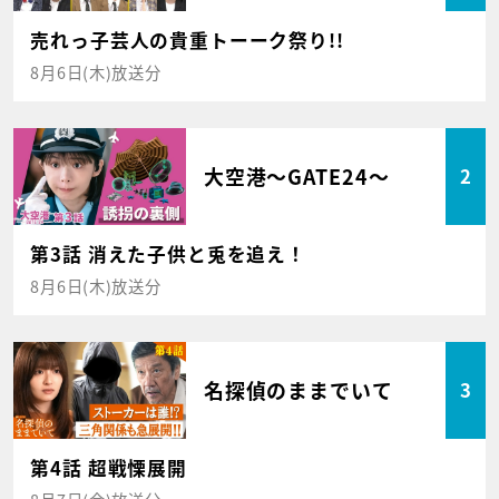
売れっ子芸人の貴重トーーク祭り!!
8月6日(木)放送分
大空港～GATE24～
2
第3話 消えた子供と兎を追え！
8月6日(木)放送分
名探偵のままでいて
3
第4話 超戦慄展開