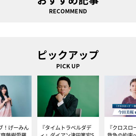
RECOMMEND
ピックアップ
PICK UP
ブ！げーみん
『タイムトラベルダデ
『クロスロー
E齋藤樹愛羅
ィ』ダイアン津田篤宏S
救急の約束