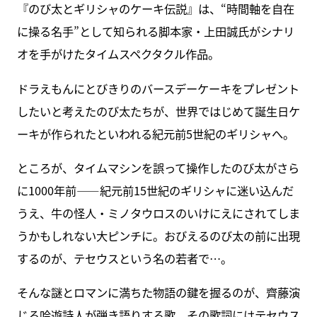
『のび太とギリシャのケーキ伝説』は、“時間軸を自在
に操る名手”として知られる脚本家・上田誠氏がシナリ
オを手がけたタイムスペクタクル作品。
ドラえもんにとびきりのバースデーケーキをプレゼント
したいと考えたのび太たちが、世界ではじめて誕生日ケ
ーキが作られたといわれる紀元前5世紀のギリシャへ。
ところが、タイムマシンを誤って操作したのび太がさら
に1000年前――紀元前15世紀のギリシャに迷い込んだ
うえ、牛の怪人・ミノタウロスのいけにえにされてしま
うかもしれない大ピンチに。おびえるのび太の前に出現
するのが、テセウスという名の若者で…。
そんな謎とロマンに満ちた物語の鍵を握るのが、齊藤演
じる吟遊詩人が弾き語りする歌。その歌詞にはテセウス