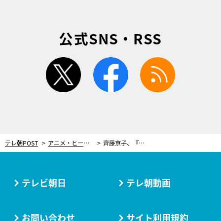
公式SNS・RSS
twitter
facebook
rss
テレ朝POST
アニメ・ヒーロー
齊藤京子、『ドラえもん誕生日スペシャル』ゲスト声優に決定！吟遊詩人役で歌を披露
テレビ朝日
テレ朝動画
お問い合わせ
サイト利用規約