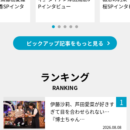
香SPインタ
Pインタビュー
桜SPイ
ピックアップ記事をもっと見る
ランキング
RANKING
1
伊藤沙莉、芦田愛菜が好きす
ぎて目を合わせられない…
『博士ちゃん…
2026.08.08