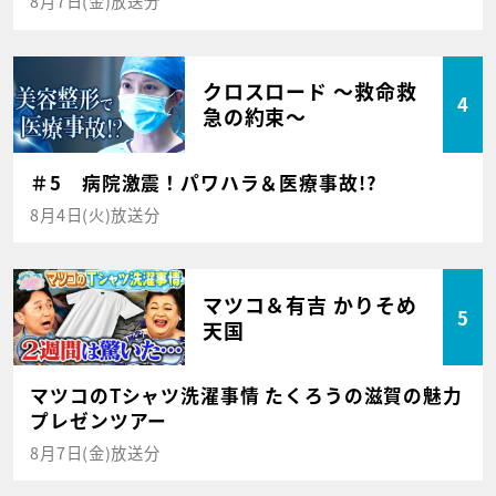
8月7日(金)放送分
クロスロード ～救命救
4
急の約束～
＃5 病院激震！パワハラ＆医療事故!?
8月4日(火)放送分
マツコ＆有吉 かりそめ
5
天国
マツコのTシャツ洗濯事情 たくろうの滋賀の魅力
プレゼンツアー
8月7日(金)放送分