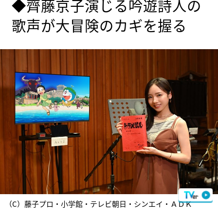
◆齊藤京子演じる吟遊詩人の
歌声が大冒険のカギを握る
（C）藤子プロ・小学館・テレビ朝日・シンエイ・ＡＤＫ