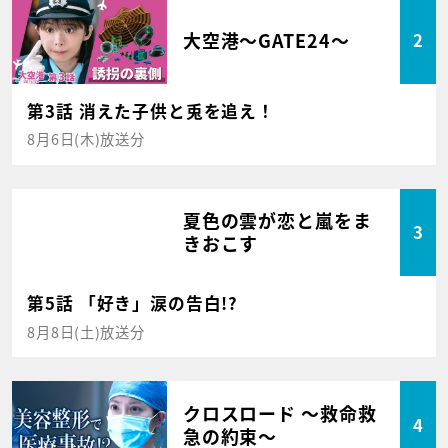
大空港～GATE24～
2
第3話 消えた子供と兎を追え！
8月6日(木)放送分
夏色の雲が恋と嵐をま
3
きおこす
第5話 「好き」涙の告白!?
8月8日(土)放送分
クロスロード ～救命救
4
急の約束～