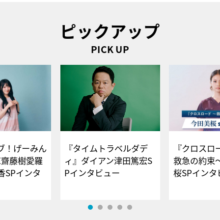
ピックアップ
PICK UP
ブ！げーみん
『タイムトラベルダデ
『クロスロー
E齋藤樹愛羅
ィ』ダイアン津田篤宏S
救急の約束
香SPインタ
Pインタビュー
桜SPイ