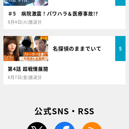
＃5 病院激震！パワハラ＆医療事故!?
8月4日(火)放送分
名探偵のままでいて
5
第4話 超戦慄展開
8月7日(金)放送分
公式SNS・RSS
twitter
facebook
rss