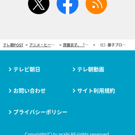
テレ朝POST
アニメ・ヒーロー
齊藤京子、『ドラえもん誕生日スペシャル』ゲスト声優に決定！吟遊詩人役で歌を披露
（C）藤子プロ・小学館・テレビ朝日・シンエイ・ＡＤＫ
テレビ朝日
テレ朝動画
お問い合わせ
サイト利用規約
プライバシーポリシー
Copyright(C) tv asahi All rights reserved.