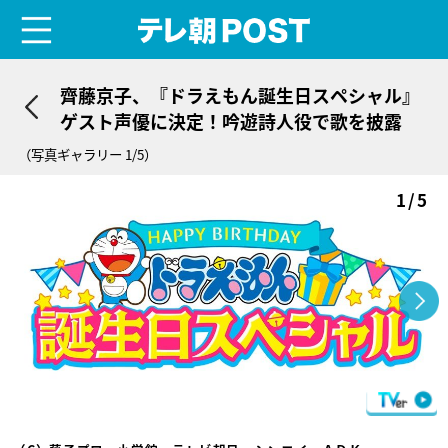
menu
テレ朝POST
齊藤京子、『ドラえもん誕生日スペシャル』
ゲスト声優に決定！吟遊詩人役で歌を披露
（写真ギャラリー 1/5）
1/5