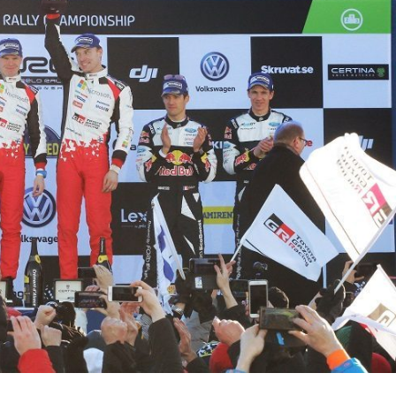
『アイ＝ラブ！げーみん
E齋藤樹愛羅＆佐々木舞
ビュー