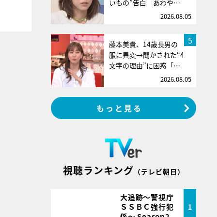
いもの”告白 あわや…
2026.08.05
5
藤本美貴、14歳長男の
服に異変→聞かされた“4
文字の理由”に困惑「…
2026.08.05
もっと見る
視聴ランキング
（テレビ朝日）
大追跡～警視庁
ＳＳＢＣ強行犯
1
係～ Season2