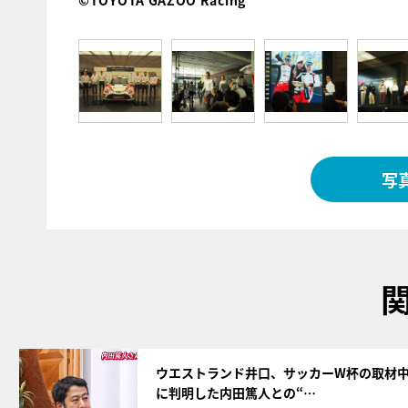
©TOYOTA GAZOO Racing
写
サムネイル
ウエストランド井口、サッカーW杯の取材
に判明した内田篤人との“…