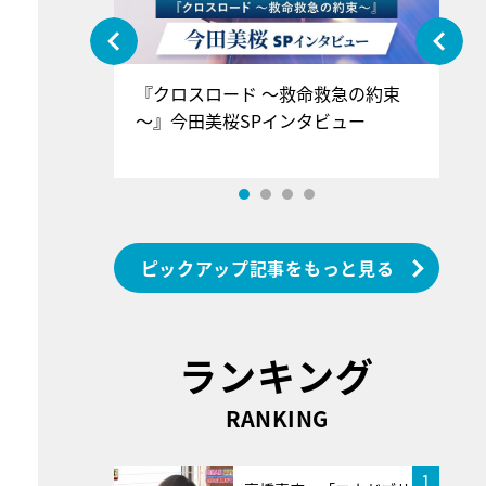
ぐ』＝LOV
『クロスロード ～救命救急の約束
『
香SPインタ
～』今田美桜SPインタビュー
ロ
ン
ピックアップ記事をもっと見る
ランキング
RANKING
1