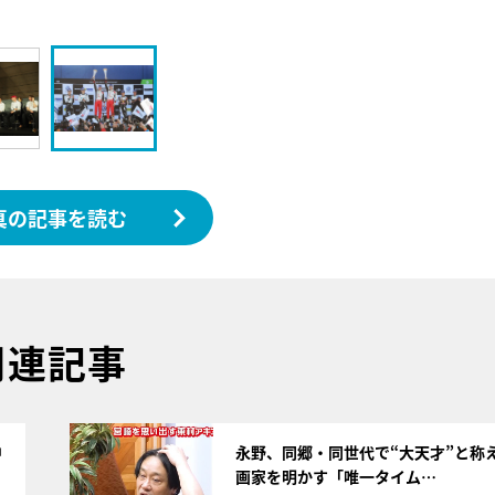
真の記事を読む
関連記事
サムネイル
中
永野、同郷・同世代で“大天才”と称
画家を明かす「唯一タイム…