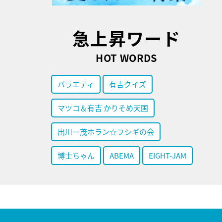
急上昇ワード
HOT WORDS
バラエティ
有吉クイズ
マツコ＆有吉 かりそめ天国
出川一茂ホラン☆フシギの会
博士ちゃん
ABEMA
EIGHT-JAM