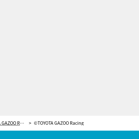
幸運なファン30名も参加！TOYOTA GAZOO Racing「WRCシーズン報告会」レポート
©TOYOTA GAZOO Racing