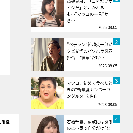
高橋真麻、「コネだブサ
イクだ」と叩かれる
も…“マツコの一言”か
ら…
2026.08.05
2
“ベテラン”船越英一郎が
クビ覚悟のパワハラ謝罪
拒否！“後輩”だけ…
2026.08.05
3
マツコ、初めて食べたと
きの“衝撃度ナンバーワ
ングルメ”を告白「…
2026.08.05
4
若槻千夏、家族にはある
える漫
のに…家で自分だけ“な