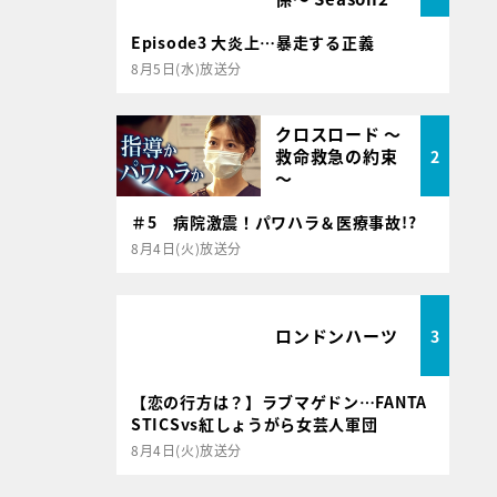
Episode3 大炎上…暴走する正義
8月5日(水)放送分
クロスロード ～
救命救急の約束
2
～
＃5 病院激震！パワハラ＆医療事故!?
8月4日(火)放送分
ロンドンハーツ
3
【恋の行方は？】ラブマゲドン…FANTA
STICSvs紅しょうがら女芸人軍団
8月4日(火)放送分