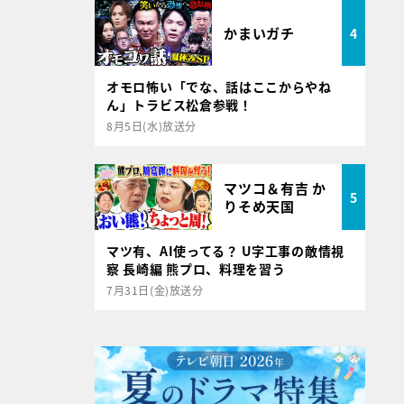
かまいガチ
4
オモロ怖い「でな、話はここからやね
ん」トラビス松倉参戦！
8月5日(水)放送分
マツコ＆有吉 か
5
りそめ天国
マツ有、AI使ってる？ U字工事の敵情視
察 長崎編 熊プロ、料理を習う
7月31日(金)放送分