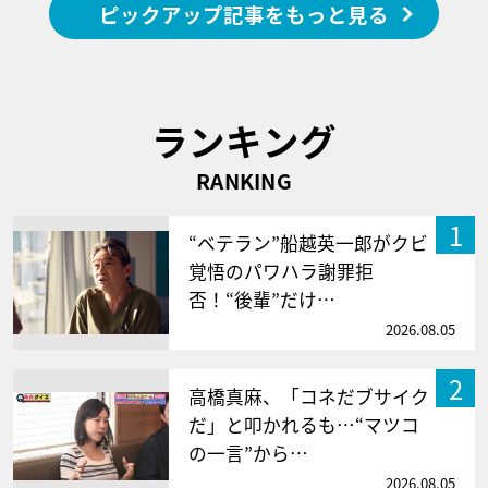
ピックアップ記事をもっと見る
ランキング
RANKING
1
“ベテラン”船越英一郎がクビ
覚悟のパワハラ謝罪拒
否！“後輩”だけ…
2026.08.05
2
高橋真麻、「コネだブサイク
だ」と叩かれるも…“マツコ
の一言”から…
2026.08.05