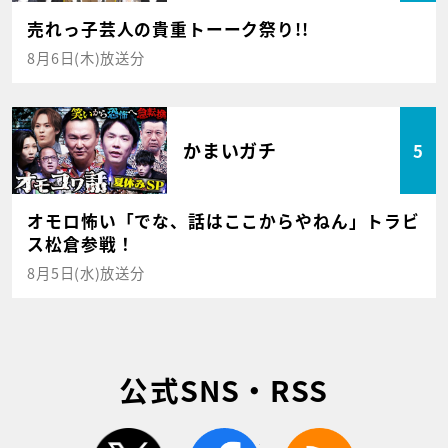
売れっ子芸人の貴重トーーク祭り!!
8月6日(木)放送分
かまいガチ
5
オモロ怖い「でな、話はここからやねん」トラビ
ス松倉参戦！
8月5日(水)放送分
公式SNS・RSS
twitter
facebook
rss