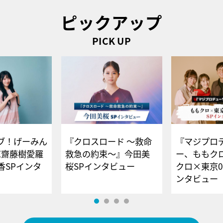
ピックアップ
PICK UP
ブ！げーみん
『クロスロード ～救命
『マジプロ
E齋藤樹愛羅
救急の約束～』今田美
ー、ももク
香SPインタ
桜SPインタビュー
クロ×東京0
ンタビュー