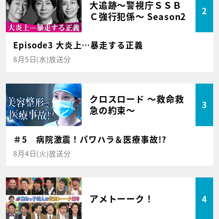
大追跡～警視庁ＳＳＢ
2
Ｃ強行犯係～ Season2
Episode3 大炎上…暴走する正義
8月5日(水)放送分
クロスロード ～救命救
3
急の約束～
＃5 病院激震！パワハラ＆医療事故!?
8月4日(火)放送分
アメトーーク！
4