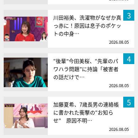
3
川田裕美、洗濯物がなぜか真
っ赤に！原因は息子のポケッ
トの中身…
2026.08.05
4
“後輩”今田美桜、“先輩のパ
ワハラ問題”に持論「被害者
の話だけで…
2026.08.05
5
加藤夏希、7歳長男の連絡帳
に書かれた衝撃の“お知ら
せ” 原因不明…
2026.08.05