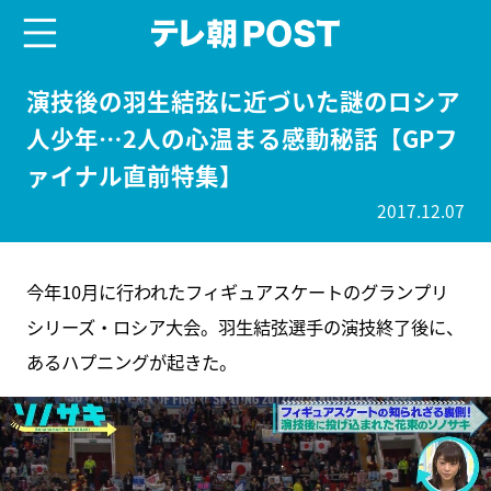
menu
テレ朝POST
演技後の羽生結弦に近づいた謎のロシア
人少年…2人の心温まる感動秘話【GPフ
ァイナル直前特集】
2017.12.07
今年10月に行われたフィギュアスケートのグランプリ
シリーズ・ロシア大会。羽生結弦選手の演技終了後に、
あるハプニングが起きた。