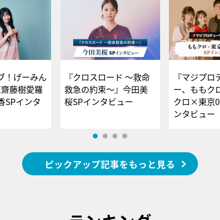
ブ！げーみん
『クロスロード ～救命
『マジプロ
E齋藤樹愛羅
救急の約束～』今田美
ー、ももク
香SPインタ
桜SPインタビュー
クロ×東京0
ンタビュー
ピックアップ記事をもっと見る