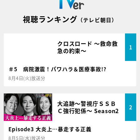
視聴ランキング
（テレビ朝日）
クロスロード ～救命救
1
急の約束～
＃5 病院激震！パワハラ＆医療事故!?
8月4日(火)放送分
大追跡～警視庁ＳＳＢ
2
Ｃ強行犯係～ Season2
Episode3 大炎上…暴走する正義
8月5日(水)放送分