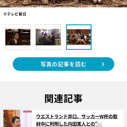
©テレビ朝日
写真の記事を読む
関連記事
サムネイル
ウエストランド井口、サッカーW杯の取
材中に判明した内田篤人との“…