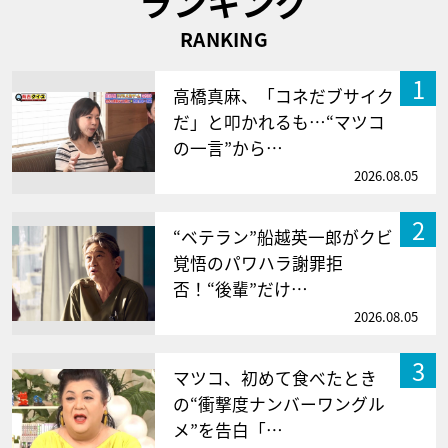
ランキング
RANKING
1
高橋真麻、「コネだブサイク
だ」と叩かれるも…“マツコ
の一言”から…
2026.08.05
2
“ベテラン”船越英一郎がクビ
覚悟のパワハラ謝罪拒
否！“後輩”だけ…
2026.08.05
3
マツコ、初めて食べたとき
の“衝撃度ナンバーワングル
メ”を告白「…