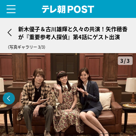
menu
テレ朝POST
新木優子＆古川雄輝と久々の共演！矢作穂香
が『重要参考人探偵』第4話にゲスト出演
（写真ギャラリー 3/3）
3/3